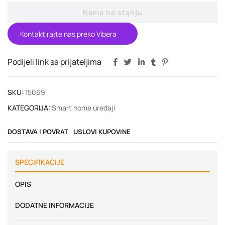
Nema na stanju
Kontaktirajte nas preko Vibera
Podijeli link sa prijateljima
SKU:
15069
KATEGORIJA:
Smart home uređaji
DOSTAVA I POVRAT
USLOVI KUPOVINE
SPECIFIKACIJE
OPIS
DODATNE INFORMACIJE