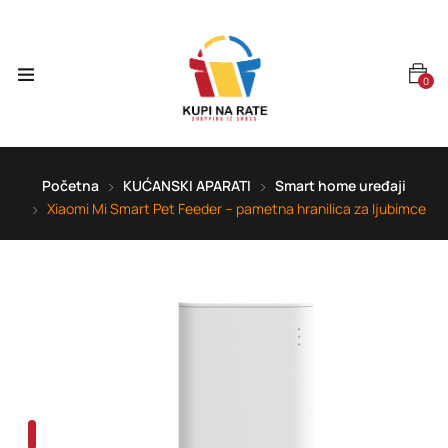
0
Početna
KUĆANSKI APARATI
Smart home uređaji
Xiaomi Mi Smart Pet Feeder – pametna hranilica za ljubimce