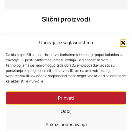
Slični proizvodi
Upravljajte saglasnostima
Da bismo pružili najbolje iskustvo, koristimo tehnologije poput kolačića za
čuvanje i/ili pristup informacijama o uređaju. Saglasnost sa ovim
tehnologijama će nam omogućiti da obrađujemo podatke kao što su
ponašanje pri pregledanju ili jedinstveni ID-ovi na ovoj veb lokaciji.
Nepristanak ili povlačenje saglasnosti može negativno uticati na određene
karakteristike i funkcije.
Djeciji printer instant photo print Zeleni
Djeciji printer instant photo print Rozi
Prihvati
64,35
KM
64,35
KM
Odbij
Dodaj u korpu
Dodaj u korpu
Prikaži podešavanja
0