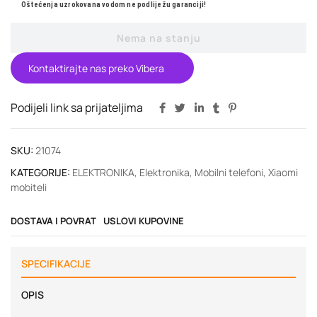
Oštećenja uzrokovana vodom ne podliježu garanciji!
Nema na stanju
Kontaktirajte nas preko Vibera
Podijeli link sa prijateljima
SKU:
21074
KATEGORIJE:
ELEKTRONIKA
,
Elektronika
,
Mobilni telefoni
,
Xiaomi
mobiteli
DOSTAVA I POVRAT
USLOVI KUPOVINE
SPECIFIKACIJE
OPIS