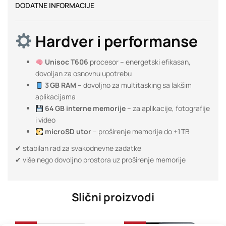
DODATNE INFORMACIJE
Hardver i performanse
Unisoc T606
procesor – energetski efikasan,
dovoljan za osnovnu upotrebu
3 GB RAM
– dovoljno za multitasking sa lakšim
aplikacijama
64 GB interne memorije
– za aplikacije, fotografije
i video
microSD utor
– proširenje memorije do +1 TB
✔ stabilan rad za svakodnevne zadatke
✔ više nego dovoljno prostora uz proširenje memorije
Slični proizvodi
-25%
-23%