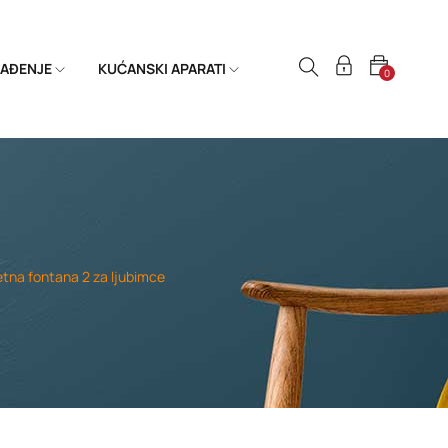
HLAĐENJE
KUĆANSKI APARATI
0
tna fontana 2 za ljubimce