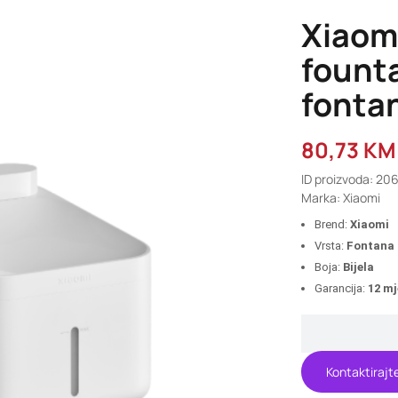
Xiaom
fount
fontan
80,73
KM
ID proizvoda: 20
Marka: Xiaomi
Brend:
Xiaomi
Vrsta:
Fontana 
Boja:
Bijela
Garancija:
12 mj
Kontaktirajt