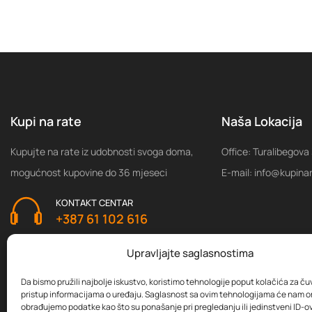
Kupi na rate
Naša Lokacija
Kupujte na rate iz udobnosti svoga doma,
Office: Turalibegova
mogućnost kupovine do 36 mjeseci
E-mail: info@kupina
KONTAKT CENTAR
+387 61 102 616
Upravljajte saglasnostima
Da bismo pružili najbolje iskustvo, koristimo tehnologije poput kolačića za čuva
pristup informacijama o uređaju. Saglasnost sa ovim tehnologijama će nam 
obrađujemo podatke kao što su ponašanje pri pregledanju ili jedinstveni ID-ov