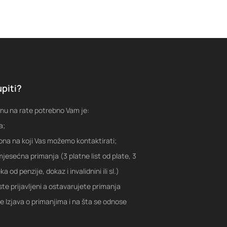
piti?
nu na rate potrebno Vam je:
a;
fona na koji Vas možemo kontaktirati;
jesećna primanja (3 platne list od plate, 3
a od penzije, dokaz i invalidnini ili sl.)
ste prijavljeni a ostavarujete primanja
je Izjava o primanjima i na šta se odnose