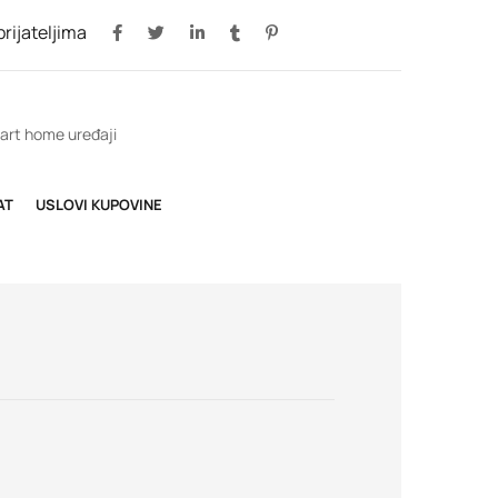
 prijateljima
rt home uređaji
AT
USLOVI KUPOVINE