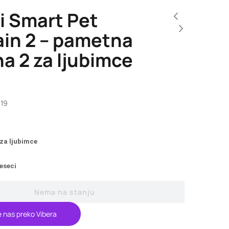
i Smart Pet
ain 2 – pametna
a 2 za ljubimce
619
za ljubimce
eseci
Nema na stanju
e nas preko Vibera