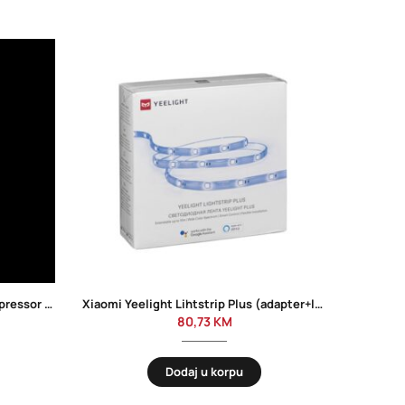
Xiaomi Portable Electric Air Compressor 2 Pro
Xiaomi Yeelight Lihtstrip Plus (adapter+led traka)
80,73
KM
Dodaj u korpu