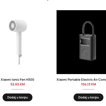
Xiaomi Ionic Fen H300
52,65
KM
104,13
KM
Dodaj u korpu
Dodaj u korpu