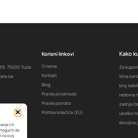
Kako ku
Korisni linkovi
O nama
 39, 75000 Tuzla
Za kupovi
Kontakt
rate.ba
lična kart
Blog
broj tele
Pravila privatnosti
redovna m
Pravila povrata
zadnja ček
Politika kolačića (EU)
ukoliko ni
dovoljna 
nje i/ili
omogućiti da
i na ovoj