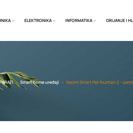
EHNIKA
ELEKTRONIKA
INFORMATIKA
GRIJANJE I 
PARATI
Smart home uređaji
Xiaomi Smart Pet fountain 2 – pame