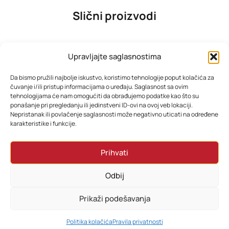
Slični proizvodi
Upravljajte saglasnostima
Da bismo pružili najbolje iskustvo, koristimo tehnologije poput kolačića za
čuvanje i/ili pristup informacijama o uređaju. Saglasnost sa ovim
tehnologijama će nam omogućiti da obrađujemo podatke kao što su
ponašanje pri pregledanju ili jedinstveni ID-ovi na ovoj veb lokaciji.
Nepristanak ili povlačenje saglasnosti može negativno uticati na određene
karakteristike i funkcije.
Xiaomi Outdoor Camera Base Station-bazna stanica
Xiaomi Mi Smart LED Ceiling Light D20 – Pametna plafonjera
Prihvati
52,65
KM
70,20
KM
Odbij
Dodaj u korpu
Dodaj u korpu
Prikaži podešavanja
0
Politika kolačića
Pravila privatnosti
HOME
PRETRAŽI
KORPA
MOJ RAČUN