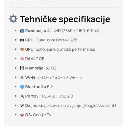
Tehničke specifikacije
Rezolucija:
4K UHD (3840 × 2160, 60fps)
CPU:
Quad-core Cortex-A55
GPU:
poboljšane grafičke performanse
RAM:
2 GB
Memorija:
32 GB
Wi-Fi:
2.4 GHz / 5 GHz + Wi-Fi 6
Bluetooth:
5.2
Portovi:
HDMI 2.1, USB 2.0
Daljinski:
glasovno upravljanje (Google Assistant)
OS:
Google TV