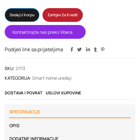
Dodaj U Korpu
Zahtjev Za Kredit
Kontaktirajte nas preko Vibera
Podijeli link sa prijateljima
SKU:
21113
KATEGORIJA:
Smart home uređaji
DOSTAVA I POVRAT
USLOVI KUPOVINE
SPECIFIKACIJE
OPIS
DODATNE INFORMACIJE