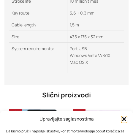
Stroke life
10 million times
Key route
3,6 ± 0,3 mm
Cable length
1,5 m
Size
435 x 175 x 32 mm
System requirements:
Port USB
Windows Vista/7/8/10
Mac OS X
Slični proizvodi
-28%
-31%
Upravljajte saglasnostima
Da bismo pružili najbolje iskustvo, koristimo tehnologije poput kolačića za