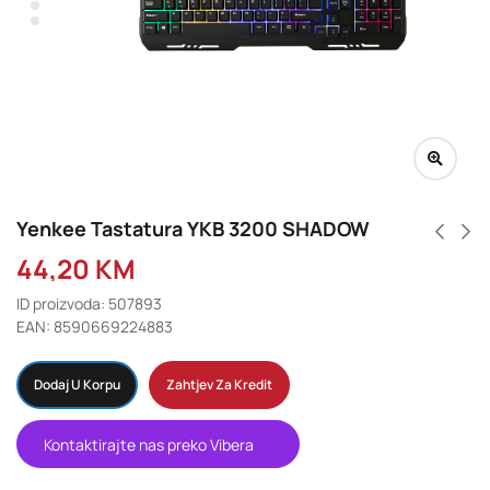
Yenkee Tastatura YKB 3200 SHADOW
44,20
KM
ID proizvoda: 507893
EAN: 8590669224883
Dodaj U Korpu
Zahtjev Za Kredit
Kontaktirajte nas preko Vibera