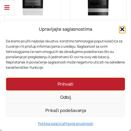
Upravljajte saglasnostima
BIJELA TEHNIKA
BIJELA TEHNIKA
Beko Štednjak FBS66000WD
Beko Štednjak FSE 66000 GS
Da bismo pružili najbolje iskustvo, koristimo tehnologije poput kolačića za
čuvanje i/ili pristup informacijama o uređaju. Saglasnost sa ovim
tehnologijama će nam omogućiti da obrađujemo podatke kao što su
838,80
KM
696,20
KM
898,80
KM
ponašanje pri pregledanju ili jedinstveni ID-ovi na ovoj veb lokaciji.
Nepristanak ili povlačenje saglasnosti može negativno uticati na određene
karakteristike i funkcije.
Prihvati
Odbij
Prikaži podešavanja
0
Politika kolačića
Pravila privatnosti
HOME
PRETRAŽI
KORPA
MOJ RAČUN