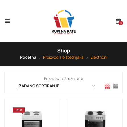
0
Shop
Početna
Proizvod Tip štednjaka
Električni
Prikaz svih 2 rezultata
-31%