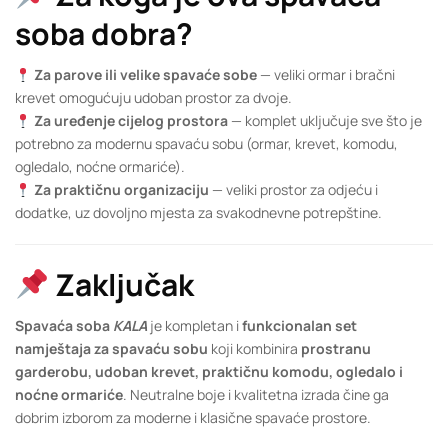
soba dobra?
Za parove ili velike spavaće sobe
— veliki ormar i bračni
krevet omogućuju udoban prostor za dvoje.
Za uređenje cijelog prostora
— komplet uključuje sve što je
potrebno za modernu spavaću sobu (ormar, krevet, komodu,
ogledalo, noćne ormariće).
Za praktičnu organizaciju
— veliki prostor za odjeću i
dodatke, uz dovoljno mjesta za svakodnevne potrepštine.
Zaključak
Spavaća soba
KALA
je kompletan i
funkcionalan set
namještaja za spavaću sobu
koji kombinira
prostranu
garderobu, udoban krevet, praktičnu komodu, ogledalo i
noćne ormariće
. Neutralne boje i kvalitetna izrada čine ga
dobrim izborom za moderne i klasične spavaće prostore.