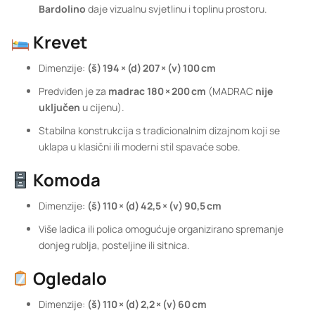
Bardolino
daje vizualnu svjetlinu i toplinu prostoru.
Krevet
Dimenzije:
(š) 194 × (d) 207 × (v) 100 cm
Predviđen je za
madrac 180 × 200 cm
(MADRAC
nije
uključen
u cijenu).
Stabilna konstrukcija s tradicionalnim dizajnom koji se
uklapa u klasični ili moderni stil spavaće sobe.
Komoda
Dimenzije:
(š) 110 × (d) 42,5 × (v) 90,5 cm
Više ladica ili polica omogućuje organizirano spremanje
donjeg rublja, posteljine ili sitnica.
Ogledalo
Dimenzije:
(š) 110 × (d) 2,2 × (v) 60 cm