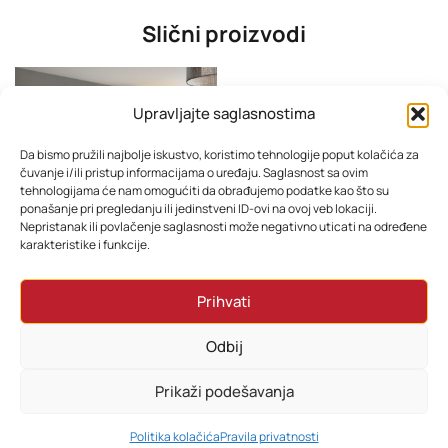
Slični proizvodi
Upravljajte saglasnostima
Da bismo pružili najbolje iskustvo, koristimo tehnologije poput kolačića za
čuvanje i/ili pristup informacijama o uređaju. Saglasnost sa ovim
tehnologijama će nam omogućiti da obrađujemo podatke kao što su
ponašanje pri pregledanju ili jedinstveni ID-ovi na ovoj veb lokaciji.
Nepristanak ili povlačenje saglasnosti može negativno uticati na određene
karakteristike i funkcije.
Ormar Mavi 2
Spavaća soba LEO
Prihvati
950,00
KM
1.600,00
KM
Odbij
Dodaj u korpu
Dodaj u korpu
Prikaži podešavanja
0
Politika kolačića
Pravila privatnosti
HOME
PRETRAŽI
KORPA
MOJ RAČUN