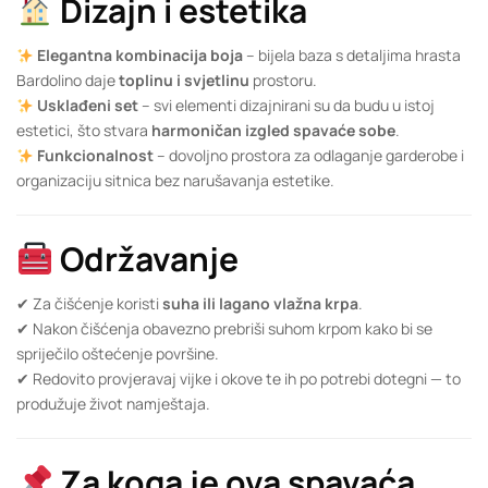
Dizajn i estetika
Elegantna kombinacija boja
– bijela baza s detaljima hrasta
Bardolino daje
toplinu i svjetlinu
prostoru.
Usklađeni set
– svi elementi dizajnirani su da budu u istoj
estetici, što stvara
harmoničan izgled spavaće sobe
.
Funkcionalnost
– dovoljno prostora za odlaganje garderobe i
organizaciju sitnica bez narušavanja estetike.
Održavanje
✔ Za čišćenje koristi
suha ili lagano vlažna krpa
.
✔ Nakon čišćenja obavezno prebriši suhom krpom kako bi se
spriječilo oštećenje površine.
✔ Redovito provjeravaj vijke i okove te ih po potrebi dotegni — to
produžuje život namještaja.
Za koga je ova spavaća