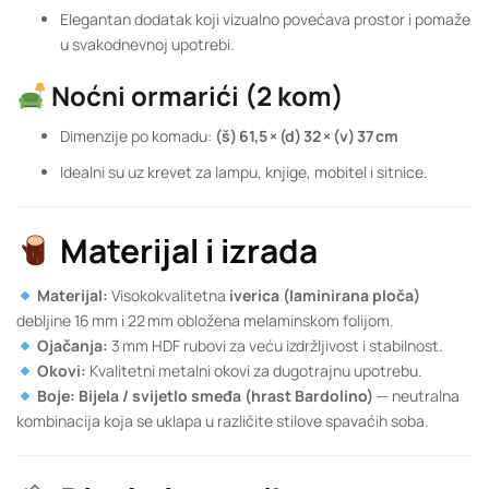
Elegantan dodatak koji vizualno povećava prostor i pomaže
u svakodnevnoj upotrebi.
Noćni ormarići (2 kom)
Dimenzije po komadu:
(š) 61,5 × (d) 32 × (v) 37 cm
Idealni su uz krevet za lampu, knjige, mobitel i sitnice.
Materijal i izrada
Materijal:
Visokokvalitetna
iverica (laminirana ploča)
debljine 16 mm i 22 mm obložena melaminskom folijom.
Ojačanja:
3 mm HDF rubovi za veću izdržljivost i stabilnost.
Okovi:
Kvalitetni metalni okovi za dugotrajnu upotrebu.
Boje:
Bijela / svijetlo smeđa (hrast Bardolino)
— neutralna
kombinacija koja se uklapa u različite stilove spavaćih soba.