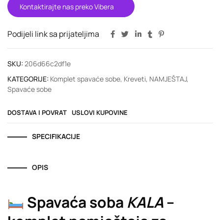
Kontaktirajte nas preko Vibera
Podijeli link sa prijateljima
SKU:
206d66c2df1e
KATEGORIJE:
Komplet spavaće sobe
,
Kreveti
,
NAMJEŠTAJ
,
Spavaće sobe
DOSTAVA I POVRAT
USLOVI KUPOVINE
SPECIFIKACIJE
OPIS
Spavaća soba
KALA
–