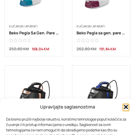
KUĆANSKI APARATI
KUĆANSKI APARATI
Beko Pegla Sa Gen. Pare SGA 6124 D
Beko Pegla sa gen. pare SGA 6126 R
250,80
KM
262,80
KM
168,04
KM
191,84
KM
Upravljajte saglasnostima
Da bismo pružili najbolje iskustvo, koristimo tehnologije poput kolačića za
čuvanje i/ili pristup informacijama o uređaju. Saglasnost sa ovim
KUĆANSKI APARATI
KUĆANSKI APARATI
tehnologijama će nam omogućiti da obrađujemo podatke kao što su
Beko Pegla sa gen. pare SGA 8130 C
Beko Pegla sa gen. pare SGA 9130 B