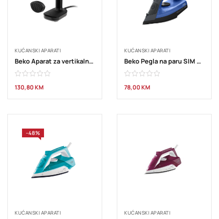
KUĆANSKI APARATI
KUĆANSKI APARATI
Beko Aparat za vertikalno peglanje STM 7122 B
Beko Pegla na paru SIM 3024 B
130,80
KM
78,00
KM
-48%
KUĆANSKI APARATI
KUĆANSKI APARATI