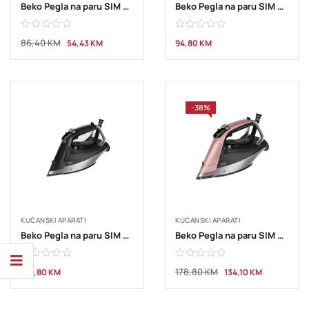
Beko Pegla na paru SIM 3122T
Beko Pegla na paru SIM 3126 R 2600 W
86,40
KM
54,43
KM
94,80
KM
-38%
KUĆANSKI APARATI
KUĆANSKI APARATI
Beko Pegla na paru SIM 5124 A
Beko Pegla na paru SIM 8130 P
178,80
KM
142,80
KM
134,10
KM