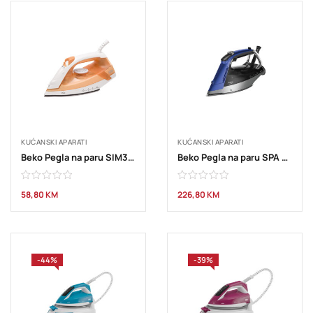
KUĆANSKI APARATI
KUĆANSKI APARATI
Beko Pegla na paru SIM3117
Beko Pegla na paru SPA 9130 B
58,80
KM
226,80
KM
-44%
-39%