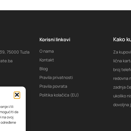
Kako ku
Korisni linkovi
O nama
 39, 75000 Tuzla
Za kupovi
Kontakt
rate.ba
lična kart
Blog
broj tele
Pravila privatnosti
redovna m
Pravila povrata
zadnja ček
Politika kolačića (EU)
ukoliko ni
dovoljna 
nje i/ili
omogućiti da
i na ovoj
na određene