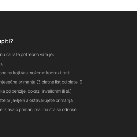
piti?
nu na rate potrebno Vam je:
a;
fona na koji Vas možemo kontaktirati;
jesećna primanja (3 platne list od plate, 3
a od penzije, dokaz i invalidnini ili sl.)
ste prijavljeni a ostavarujete primanja
je Izjava o primanjima i na šta se odnose