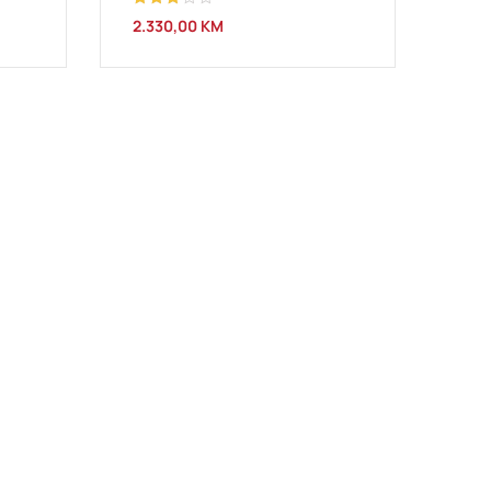
Ocjenjeno
2.330,00
KM
3.00
od 5