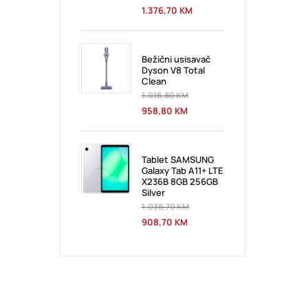
1.376,70
KM
Bežični usisavač
Dyson V8 Total
Clean
1.018,80
KM
958,80
KM
Tablet SAMSUNG
Galaxy Tab A11+ LTE
X236B 8GB 256GB
Silver
1.038,70
KM
908,70
KM