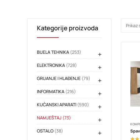
Prikaz 
Kategorije proizvoda
BIJELA TEHNIKA
(253)
+
ELEKTRONIKA
(728)
+
GRIJANJE I HLAĐENJE
(79)
+
INFORMATIKA
(216)
+
KUĆANSKI APARATI
(590)
+
NAMJEŠTAJ
(73)
+
KOMPL
OSTALO
(38)
Spav
+