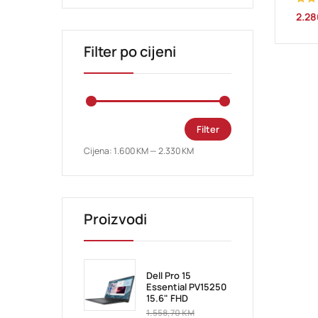
Ocje
2.2
3.00
od 5
Filter po cijeni
Filter
Cijena:
1.600 KM
—
2.330 KM
Proizvodi
Dell Pro 15
Essential PV15250
15.6" FHD
1.558,70
KM