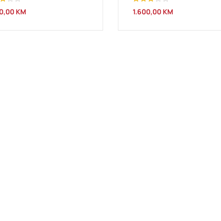
njeno
Ocjenjeno
80,00
KM
1.600,00
KM
3.00
od 5