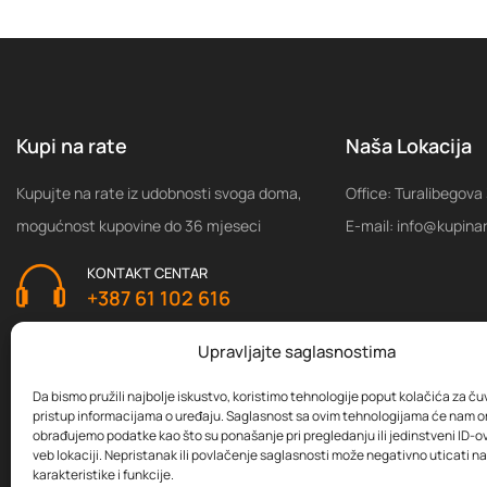
Kupi na rate
Naša Lokacija
Kupujte na rate iz udobnosti svoga doma,
Office: Turalibegova
mogućnost kupovine do 36 mjeseci
E-mail: info@kupina
KONTAKT CENTAR
+387 61 102 616
Upravljajte saglasnostima
Da bismo pružili najbolje iskustvo, koristimo tehnologije poput kolačića za čuva
pristup informacijama o uređaju. Saglasnost sa ovim tehnologijama će nam 
obrađujemo podatke kao što su ponašanje pri pregledanju ili jedinstveni ID-ov
veb lokaciji. Nepristanak ili povlačenje saglasnosti može negativno uticati 
karakteristike i funkcije.