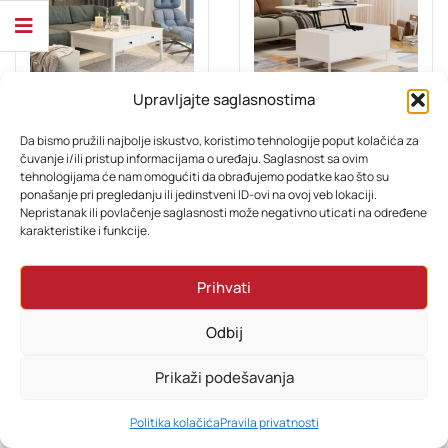
Upravljajte saglasnostima
DNEVNI BORAVAK
DNEVNI BORAVAK
Da bismo pružili najbolje iskustvo, koristimo tehnologije poput kolačića za
Klub stol Alba
Klub stol Orijental
čuvanje i/ili pristup informacijama o uređaju. Saglasnost sa ovim
tehnologijama će nam omogućiti da obrađujemo podatke kao što su
ponašanje pri pregledanju ili jedinstveni ID-ovi na ovoj veb lokaciji.
279,00
KM
319,00
KM
Nepristanak ili povlačenje saglasnosti može negativno uticati na određene
karakteristike i funkcije.
Prihvati
Odbij
Prikaži podešavanja
0
Politika kolačića
Pravila privatnosti
HOME
PRETRAŽI
KORPA
MOJ RAČUN