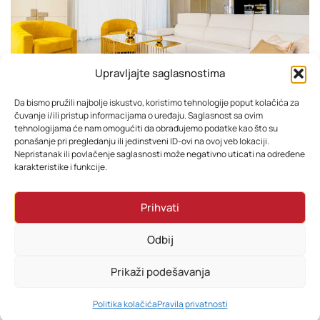
Upravljajte saglasnostima
Da bismo pružili najbolje iskustvo, koristimo tehnologije poput kolačića za
čuvanje i/ili pristup informacijama o uređaju. Saglasnost sa ovim
tehnologijama će nam omogućiti da obrađujemo podatke kao što su
ponašanje pri pregledanju ili jedinstveni ID-ovi na ovoj veb lokaciji.
Nepristanak ili povlačenje saglasnosti može negativno uticati na određene
karakteristike i funkcije.
Prihvati
Odbij
Prikaži podešavanja
0
Politika kolačića
Pravila privatnosti
HOME
PRETRAŽI
KORPA
MOJ RAČUN