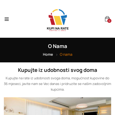
0
O Nama
Home
O nama
Kupujte iz udobnosti svog doma
Kupujte na rate iz udobnosti svoga doma, mogućnost kupovine do
36 mjeseci, javite nam se Vec danas i pridruzite se našim zadovoljnim
kupcima.