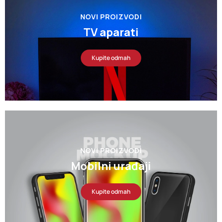
NOVI PROIZVODI
TV aparati
Kupite odmah
NOVI PROIZVODI
Mobilni urađaji
Kupite odmah