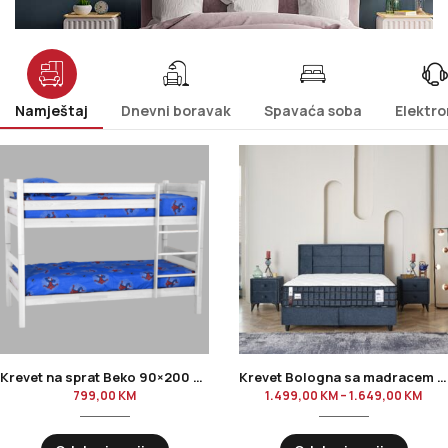
Namještaj
Dnevni boravak
Spavaća soba
Elektro
Krevet na sprat Beko 90×200 – Bijeli ili boja drveta
Krevet Bologna sa madracem | Tamno plavi 160×200 i 180×200
799,00
KM
1.499,00
KM
–
1.649,00
KM