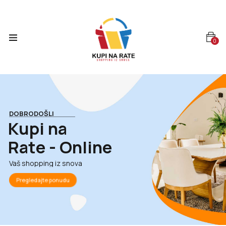
0
DOBRODOŠLI
K
u
p
i
n
a
R
a
t
e
-
O
n
l
i
n
e
Vaš shopping iz snova
Pregledajte ponudu