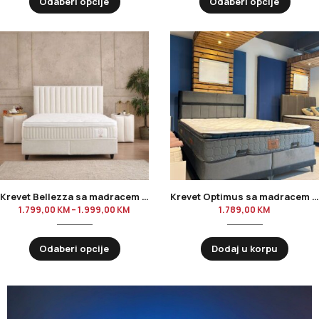
Odaberi opcije
Odaberi opcije
Krevet Bellezza sa madracem | 160×200 i 180×200
Krevet Optimus sa madracem | Sivi 160×200
1.799,00
KM
–
1.999,00
KM
1.789,00
KM
Odaberi opcije
Dodaj u korpu