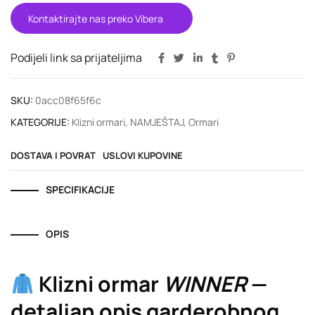
Kontaktirajte nas preko Vibera
Podijeli link sa prijateljima
SKU:
0acc08f65f6c
KATEGORIJE:
Klizni ormari
,
NAMJEŠTAJ
,
Ormari
DOSTAVA I POVRAT
USLOVI KUPOVINE
SPECIFIKACIJE
OPIS
Klizni ormar
WINNER
—
detaljan opis garderobnog