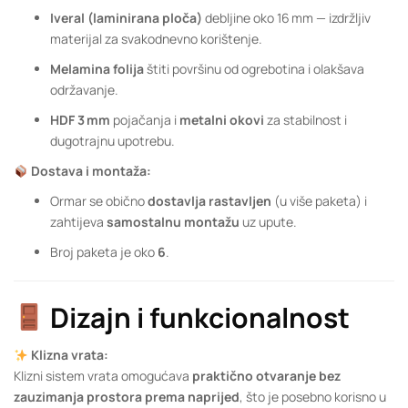
Iveral (laminirana ploča)
debljine oko 16 mm — izdržljiv
materijal za svakodnevno korištenje.
Melamina folija
štiti površinu od ogrebotina i olakšava
održavanje.
HDF 3 mm
pojačanja i
metalni okovi
za stabilnost i
dugotrajnu upotrebu.
Dostava i montaža:
Ormar se obično
dostavlja rastavljen
(u više paketa) i
zahtijeva
samostalnu montažu
uz upute.
Broj paketa je oko
6
.
Dizajn i funkcionalnost
Klizna vrata:
Klizni sistem vrata omogućava
praktično otvaranje bez
zauzimanja prostora prema naprijed
, što je posebno korisno u