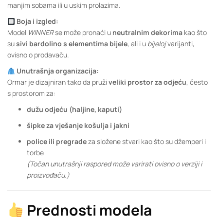
manjim sobama ili u uskim prolazima.
Boja i izgled:
Model
WINNER
se može pronaći u
neutralnim dekorima
kao što
su
sivi bardolino s elementima bijele
, ali i u
bijeloj
varijanti,
ovisno o prodavaču.
Unutrašnja organizacija:
Ormar je dizajniran tako da pruži
veliki prostor za odjeću
, često
s prostorom za:
dužu odjeću (haljine, kaputi)
šipke za vješanje košulja i jakni
police ili pregrade
za složene stvari kao što su džemperi i
torbe
(Točan unutrašnji raspored može varirati ovisno o verziji i
proizvođaču.)
Prednosti modela