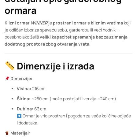
ormara
Klizni ormar
WINNER
je
prostrani ormar s kliznim vratima
koji
je odličan izbor za spavaću sobu, garderobu ili veći hodnik —
posebno ako želiš
veliki kapacitet spremanja bez zauzimanja
dodatnog prostora zbog otvaranja vrata
.
Dimenzije i izrada
Dimenzije:
Visina:
216 cm
Širina:
~250 cm (može postojati i verzija ~240 cm)
Dubina:
63 cm
Ormar je vrlo prostran i pogodan za veće količine odjeće
i dodataka.
Materijal: