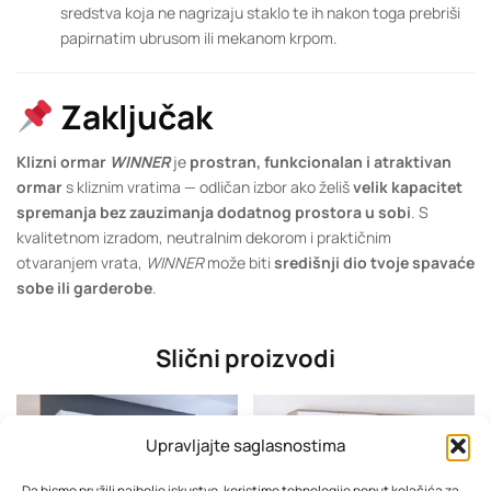
sredstva koja ne nagrizaju staklo te ih nakon toga prebriši
papirnatim ubrusom ili mekanom krpom.
Zaključak
Klizni ormar
WINNER
je
prostran, funkcionalan i atraktivan
ormar
s kliznim vratima — odličan izbor ako želiš
velik kapacitet
spremanja bez zauzimanja dodatnog prostora u sobi
. S
kvalitetnom izradom, neutralnim dekorom i praktičnim
otvaranjem vrata,
WINNER
može biti
središnji dio tvoje spavaće
sobe ili garderobe
.
Slični proizvodi
Upravljajte saglasnostima
Da bismo pružili najbolje iskustvo, koristimo tehnologije poput kolačića za