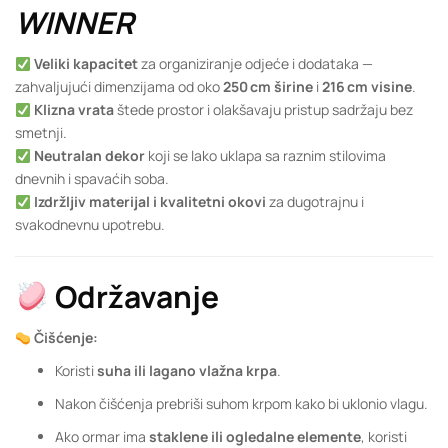
WINNER
Veliki kapacitet
za organiziranje odjeće i dodataka —
zahvaljujući dimenzijama od oko
250 cm širine
i
216 cm visine
.
Klizna vrata
štede prostor i olakšavaju pristup sadržaju bez
smetnji.
Neutralan dekor
koji se lako uklapa sa raznim stilovima
dnevnih i spavaćih soba.
Izdržljiv materijal i kvalitetni okovi
za dugotrajnu i
svakodnevnu upotrebu.
Održavanje
Čišćenje:
Koristi
suha ili lagano vlažna krpa
.
Nakon čišćenja prebriši suhom krpom kako bi uklonio vlagu.
Ako ormar ima
staklene ili ogledalne elemente
, koristi