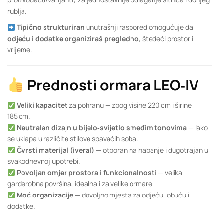
rublja.
Tipično strukturiran
unutrašnji raspored omogućuje da
odjeću i dodatke organiziraš pregledno
, štedeći prostor i
vrijeme.
Prednosti ormara LEO‑IV
Veliki kapacitet
za pohranu — zbog visine 220 cm i širine
185 cm.
Neutralan dizajn u bijelo‑svijetlo smeđim tonovima
— lako
se uklapa u različite stilove spavaćih soba.
Čvrsti materijal (iveral)
— otporan na habanje i dugotrajan u
svakodnevnoj upotrebi.
Povoljan omjer prostora i funkcionalnosti
— velika
garderobna površina, idealna i za velike ormare.
Moć organizacije
— dovoljno mjesta za odjeću, obuću i
dodatke.