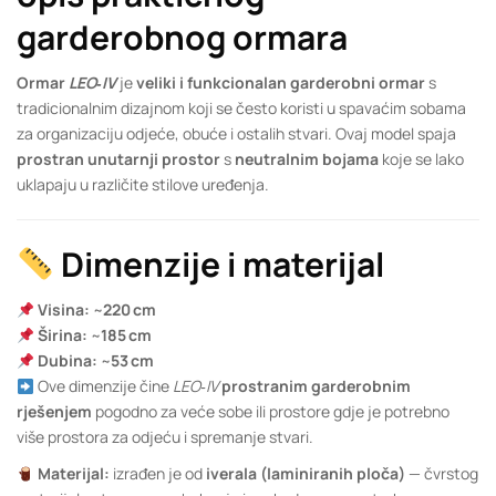
garderobnog ormara
Ormar
LEO‑IV
je
veliki i funkcionalan garderobni ormar
s
tradicionalnim dizajnom koji se često koristi u spavaćim sobama
za organizaciju odjeće, obuće i ostalih stvari. Ovaj model spaja
prostran unutarnji prostor
s
neutralnim bojama
koje se lako
uklapaju u različite stilove uređenja.
Dimenzije i materijal
Visina:
~
220 cm
Širina:
~
185 cm
Dubina:
~
53 cm
Ove dimenzije čine
LEO‑IV
prostranim garderobnim
rješenjem
pogodno za veće sobe ili prostore gdje je potrebno
više prostora za odjeću i spremanje stvari.
Materijal:
izrađen je od
iverala (laminiranih ploča)
— čvrstog