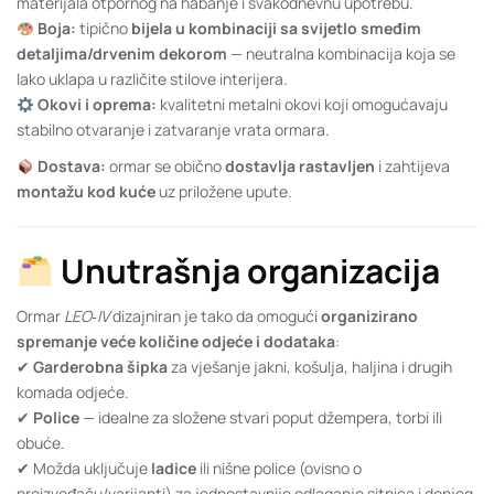
materijala otpornog na habanje i svakodnevnu upotrebu.
Boja:
tipično
bijela u kombinaciji sa svijetlo smeđim
detaljima/drvenim dekorom
— neutralna kombinacija koja se
lako uklapa u različite stilove interijera.
Okovi i oprema:
kvalitetni metalni okovi koji omogućavaju
stabilno otvaranje i zatvaranje vrata ormara.
Dostava:
ormar se obično
dostavlja rastavljen
i zahtijeva
montažu kod kuće
uz priložene upute.
Unutrašnja organizacija
Ormar
LEO‑IV
dizajniran je tako da omogući
organizirano
spremanje veće količine odjeće i dodataka
:
✔
Garderobna šipka
za vješanje jakni, košulja, haljina i drugih
komada odjeće.
✔
Police
— idealne za složene stvari poput džempera, torbi ili
obuće.
✔ Možda uključuje
ladice
ili nišne police (ovisno o
proizvođaču/varijanti) za jednostavnije odlaganje sitnica i donjeg