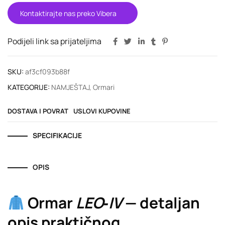
Kontaktirajte nas preko Vibera
Podijeli link sa prijateljima
SKU:
af3cf093b88f
KATEGORIJE:
NAMJEŠTAJ
,
Ormari
DOSTAVA I POVRAT
USLOVI KUPOVINE
SPECIFIKACIJE
OPIS
Ormar
LEO‑IV
— detaljan
opis praktičnog