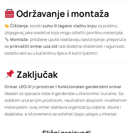
Održavanje i montaža
Čišćenje:
koristi
suhu ili lagano vlažnu krpu
za prašinu;
izbjegavaj jaka sredstva koja mogu oštetiti površinu materijala.
Montaža:
priložene upute olakšavaju sastavljanje; preporuča
se
prikvačiti ormar uza zid
radi dodatne stabilnosti i sigurnosti,
osobito ako su u kućanstvu djeca ili kućni ljubimci.
Zaključak
Ormar
LEO‑IV
je
prostran i funkcionalan garderobni ormar
idealan za spavaće sobe ili garderobe u stanovima i kućama. Sa
solidnim unutarnjim prostorom, neutralnim dizajnom i kvalitetnim
materijalom, ovaj ormar olakšava organizaciju odjeće, obuće i
dodataka, a istovremeno se estetski lijepo uklapa u interijer.