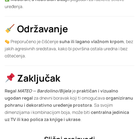
uređenja.
Održavanje
Preporučeno je čišćenje
suha ili lagano vlažnom krpom
, bez
jakih agresivnih sredstava, kako bi površina ostala uredna i bez
oštećenja.
Zaključak
Regal
MATEO — Bardolino/Bijela
je
praktičan i vizualno
ugodan regal
za dnevni boravak koji ti omogućava
organiziranu
pohranu i dekorativno uređenje prostora
. Sa svojim
dimenzijama i kombinacijom boja, može biti
centralna jedinica
uz TV ili kao polica za knjige i ukrase
.