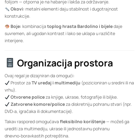
folijom — otporna je na habanje i lakša za održavanje.
Okovi:
metalni elementi daju stabilnost i dugotrajnost
konstrukcije.
Boje:
kombinacija
toplog hrasta Bardolino i bijele
daje
suvremen, ali ugodan kontrast i lako se uklapa u različite
interijere.
Organizacija prostora
Ovaj regal je dizajniran da omogući:
Prostor za
TV uređaj i multimediju
(pozicioniran u sredini ili na
vrhu).
Otvorene police
za knjige, ukrase, fotografije ili biljke.
Zatvorene komore/police
za diskretniju pohranu stvari (npr.
DVD‑a, igračaka ili dokumentacije).
Takav raspored omogućava
fleksibilno korištenje
— možeš ga
urediti za multimediju, ukrase ili jednostavnu pohranu
dnevno‑boravkastih potrepština.