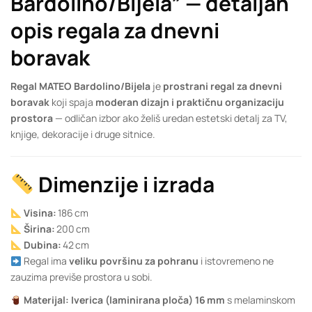
Bardolino/Bijela”
— detaljan
opis regala za dnevni
boravak
Regal MATEO Bardolino/Bijela
je
prostrani regal za dnevni
boravak
koji spaja
moderan dizajn i praktičnu organizaciju
prostora
— odličan izbor ako želiš uredan estetski detalj za TV,
knjige, dekoracije i druge sitnice.
Dimenzije i izrada
Visina:
186 cm
Širina:
200 cm
Dubina:
42 cm
Regal ima
veliku površinu za pohranu
i istovremeno ne
zauzima previše prostora u sobi.
Materijal:
Iverica (laminirana ploča) 16 mm
s melaminskom