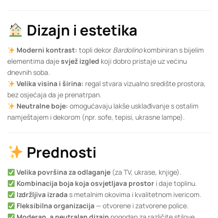
Dizajn i estetika
Moderni kontrast:
topli dekor
Bardolino
kombiniran s bijelim
elementima daje
svjež izgled
koji dobro pristaje uz većinu
dnevnih soba.
Velika visina i širina:
regal stvara vizualno središte prostora,
bez osjećaja da je prenatrpan.
Neutralne boje:
omogućavaju lakše usklađivanje s ostalim
namještajem i dekorom (npr. sofe, tepisi, ukrasne lampe).
Prednosti
Velika površina za odlaganje
(za TV, ukrase, knjige).
Kombinacija boja koja osvjetljava prostor
i daje toplinu.
Izdržljiva izrada
s metalnim okovima i kvalitetnom ivericom.
Fleksibilna organizacija
— otvorene i zatvorene police.
Moderan, a neutralan dizajn
pogodan za različite stilove