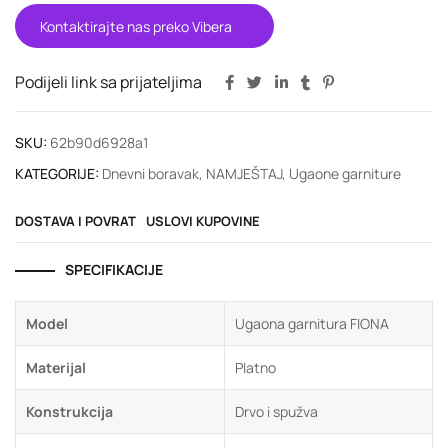
Kontaktirajte nas preko Vibera
Podijeli link sa prijateljima
SKU:
62b90d6928a1
KATEGORIJE:
Dnevni boravak
,
NAMJEŠTAJ
,
Ugaone garniture
DOSTAVA I POVRAT
USLOVI KUPOVINE
SPECIFIKACIJE
Model
Ugaona garnitura FIONA
Materijal
Platno
Konstrukcija
Drvo i spužva