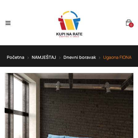
0
Početna
NAMJEŠTAJ
Dnevni boravak
Ugaona FIONA