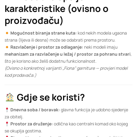
karakteristike (ovisno o
proizvođaču)
Mogućnost biranja strane kuta:
kod nekih modela ugaona
strana (lijeva ili desna) može se odabrati prema prostoru.
Razvlačenje i prostor za odlaganje:
neki modeli imaju
mehanizam za razvlačenje u ležaj / prostor za pohranu stvari
,
što je korisno ako želiš dodatnu funkcionalnost.
(Ovisno o konkretnoj varijanti „Fiona” garniture — provjeri model
kod prodavača.)
Gdje se koristi?
Dnevna soba / boravak:
glavna funkcija je udobno sjedenje
za obitelj.
Prostor za druženje:
odlična kao centralni komad oko kojeg
se okuplja gostima.