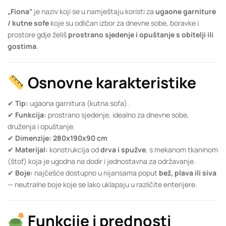
„Fiona”
je naziv koji se u namještaju koristi za
ugaone garniture
/ kutne sofe
koje su odličan izbor za dnevne sobe, boravke i
prostore gdje želiš
prostrano sjedenje i opuštanje s obitelji ili
gostima
.
Osnovne karakteristike
✔
Tip:
ugaona garnitura (kutna sofa).
✔
Funkcija:
prostrano sjedenje, idealno za dnevne sobe,
druženja i opuštanje.
✔
Dimenzije:
280x190x90 cm
✔
Materijal:
konstrukcija od
drva i spužve
, s mekanom tkaninom
(štof) koja je ugodna na dodir i jednostavna za održavanje.
✔
Boje:
najčešće dostupno u nijansama poput
bež, plava ili siva
— neutralne boje koje se lako uklapaju u različite enterijere.
Funkcije i prednosti