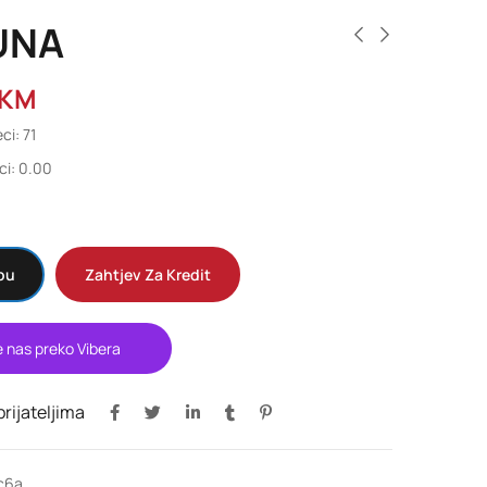
UNA
KM
ci: 71
ci: 0.00
pu
Zahtjev Za Kredit
e nas preko Vibera
 prijateljima
c6a