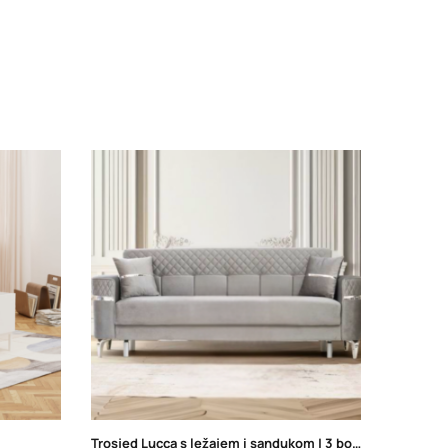
Trosjed Lucca s ležajem i sandukom | 3 boje