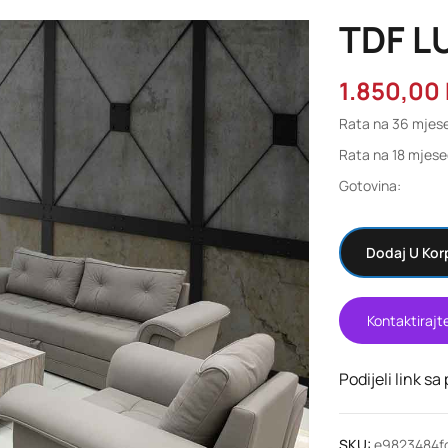
TDF L
1.850,00
Rata na 36 mjese
Rata na 18 mjese
Gotovina:
Dodaj U Kor
Kontaktirajt
Podijeli link sa
SKU:
e9823484f