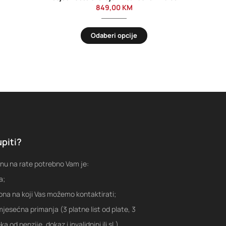
849,00
KM
Odaberi opcije
piti?
nu na rate potrebno Vam je:
a;
fona na koji Vas možemo kontaktirati;
jesećna primanja (3 platne list od plate, 3
a od penzije, dokaz i invalidnini ili sl.)