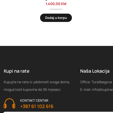
1.400,00
KM
Dodaj u korpu
Kupi na rate
Naša Lokacija
Kupujte na rate iz udobnosti svoga doma,
Office: Turalibegova
mogućnost kupovine do 36 mjeseci
E-mail: info@kupina
KONTAKT CENTAR
+387 61 102 616