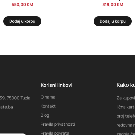
650,00
KM
319,00
KM
Dodaj u korpu
Dodaj u korpu
Kako ku
Korisni linkovi
O nama
 39, 75000 Tuzla
Za kupovi
Kontakt
rate.ba
lična kart
Blog
broj tele
Pravila privatnosti
redovna m
Pravila povrata
zadnja ček