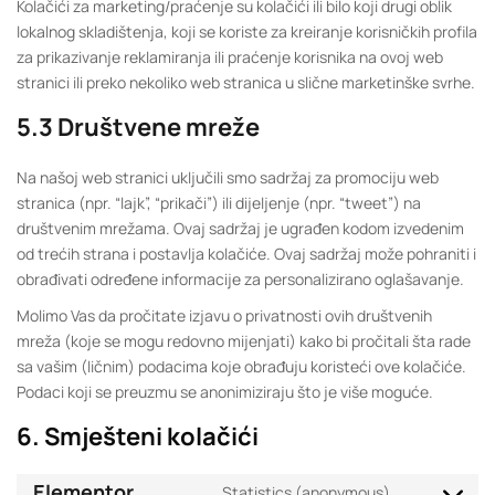
Kolačići za marketing/praćenje su kolačići ili bilo koji drugi oblik
lokalnog skladištenja, koji se koriste za kreiranje korisničkih profila
za prikazivanje reklamiranja ili praćenje korisnika na ovoj web
stranici ili preko nekoliko web stranica u slične marketinške svrhe.
5.3 Društvene mreže
Na našoj web stranici uključili smo sadržaj za promociju web
stranica (npr. “lajk”, “prikači”) ili dijeljenje (npr. “tweet”) na
društvenim mrežama. Ovaj sadržaj je ugrađen kodom izvedenim
od trećih strana i postavlja kolačiće. Ovaj sadržaj može pohraniti i
obrađivati određene informacije za personalizirano oglašavanje.
Molimo Vas da pročitate izjavu o privatnosti ovih društvenih
mreža (koje se mogu redovno mijenjati) kako bi pročitali šta rade
sa vašim (ličnim) podacima koje obrađuju koristeći ove kolačiće.
Podaci koji se preuzmu se anonimiziraju što je više moguće.
6. Smješteni kolačići
Elementor
Statistics (anonymous)