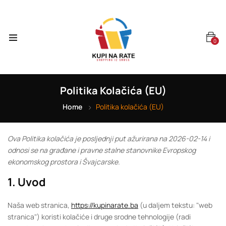
0
Politika Kolačića (EU)
Home
Politika kolačića (EU)
Ova Politika kolačića je posljednji put ažurirana na 2026-02-14 i
odnosi se na građane i pravne stalne stanovnike Evropskog
ekonomskog prostora i Švajcarske.
1. Uvod
Naša web stranica,
https://kupinarate.ba
(u daljem tekstu: "web
stranica") koristi kolačiće i druge srodne tehnologije (radi