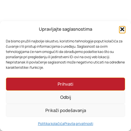
Upravljajte saglasnostima
Da bismo pružili najbolje iskustvo, koristimo tehnologije poput kolačića za
čuvanje i/ili pristup informacijama o uređaju. Saglasnost sa ovim
tehnologijama će nam omogućiti da obrađujemo podatke kao što su
ponašanje pri pregledanju ili jedinstveni ID-ovi na ovoj veb lokaciji.
Nepristanak ili povlačenje saglasnosti može negativno uticati na određene
karakteristike i funkcije.
Prihvati
Odbij
Prikaži podešavanja
0
Politika kolačića
Pravila privatnosti
HOME
PRETRAŽI
KORPA
MOJ RAČUN