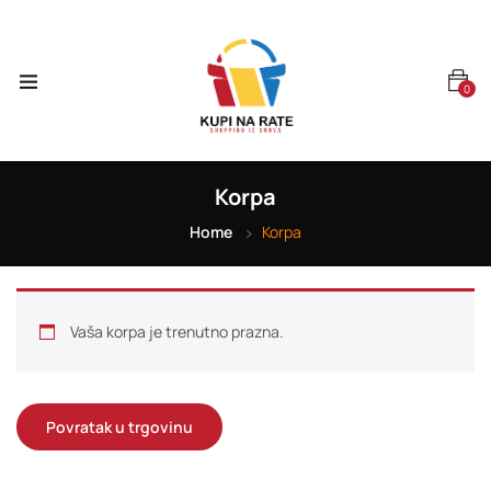
0
Korpa
Home
Korpa
Vaša korpa je trenutno prazna.
Povratak u trgovinu