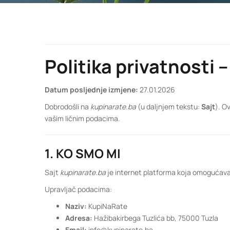
Politika privatnosti 
Datum posljednje izmjene:
27.01.2026
Dobrodošli na
kupinarate.ba
(u daljnjem tekstu:
Sajt
). O
vašim ličnim podacima.
1. KO SMO MI
Sajt
kupinarate.ba
je internet platforma koja omogućava i
Upravljač podacima:
Naziv:
KupiNaRate
Adresa:
Hažibakirbega Tuzlića bb, 75000 Tuzla
Email:
info@kupinarate.ba