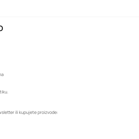
O
ma
tiku.
letter ili kupujete proizvode: