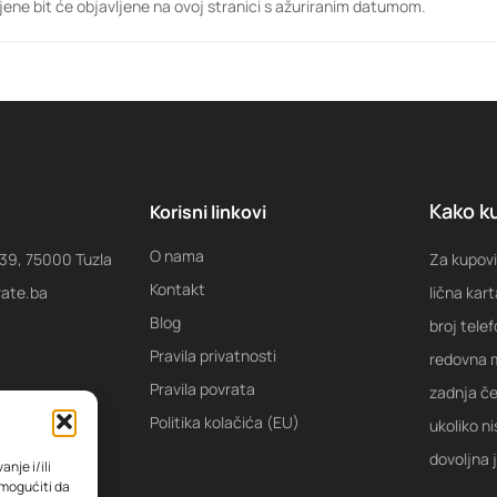
ene bit će objavljene na ovoj stranici s ažuriranim datumom.
Kako ku
Korisni linkovi
O nama
 39, 75000 Tuzla
Za kupovi
Kontakt
rate.ba
lična kart
Blog
broj tele
Pravila privatnosti
redovna m
Pravila povrata
zadnja ček
Politika kolačića (EU)
ukoliko ni
dovoljna 
nje i/ili
omogućiti da