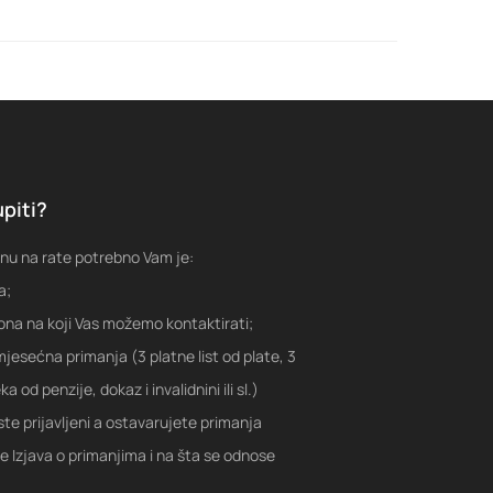
piti?
nu na rate potrebno Vam je:
a;
fona na koji Vas možemo kontaktirati;
jesećna primanja (3 platne list od plate, 3
a od penzije, dokaz i invalidnini ili sl.)
ste prijavljeni a ostavarujete primanja
je Izjava o primanjima i na šta se odnose