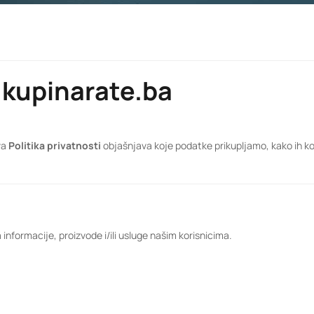
– kupinarate.ba
va
Politika privatnosti
objašnjava koje podatke prikupljamo, kako ih kor
nformacije, proizvode i/ili usluge našim korisnicima.