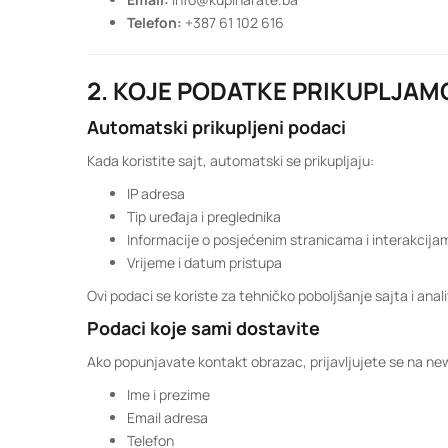
Telefon:
+387 61 102 616
2. KOJE PODATKE PRIKUPLJAM
Automatski prikupljeni podaci
Kada koristite sajt, automatski se prikupljaju:
IP adresa
Tip uređaja i preglednika
Informacije o posjećenim stranicama i interakcija
Vrijeme i datum pristupa
Ovi podaci se koriste za tehničko poboljšanje sajta i anali
Podaci koje sami dostavite
Ako popunjavate kontakt obrazac, prijavljujete se na news
Ime i prezime
Email adresa
Telefon