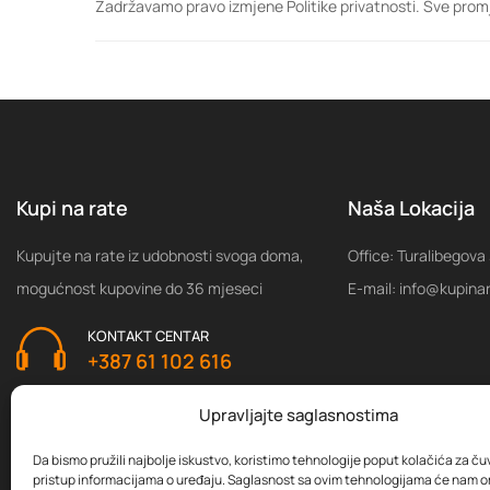
Zadržavamo pravo izmjene Politike privatnosti. Sve promj
Kupi na rate
Naša Lokacija
Kupujte na rate iz udobnosti svoga doma,
Office: Turalibegova
mogućnost kupovine do 36 mjeseci
E-mail: info@kupina
KONTAKT CENTAR
+387 61 102 616
Upravljajte saglasnostima
Da bismo pružili najbolje iskustvo, koristimo tehnologije poput kolačića za čuva
pristup informacijama o uređaju. Saglasnost sa ovim tehnologijama će nam 