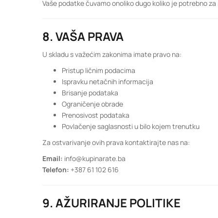
Vaše podatke čuvamo onoliko dugo koliko je potrebno za sv
8. VAŠA PRAVA
U skladu s važećim zakonima imate pravo na:
Pristup ličnim podacima
Ispravku netačnih informacija
Brisanje podataka
Ograničenje obrade
Prenosivost podataka
Povlačenje saglasnosti u bilo kojem trenutku
Za ostvarivanje ovih prava kontaktirajte nas na:
Email:
info@kupinarate.ba
Telefon:
+387 61 102 616
9. AŽURIRANJE POLITIKE