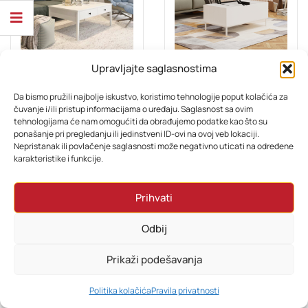
Upravljajte saglasnostima
DNEVNI BORAVAK
DNEVNI BORAVAK
Klub stol Alba
Klub stol Orijental
Da bismo pružili najbolje iskustvo, koristimo tehnologije poput kolačića za
čuvanje i/ili pristup informacijama o uređaju. Saglasnost sa ovim
tehnologijama će nam omogućiti da obrađujemo podatke kao što su
279,00
KM
319,00
KM
ponašanje pri pregledanju ili jedinstveni ID-ovi na ovoj veb lokaciji.
Nepristanak ili povlačenje saglasnosti može negativno uticati na određene
karakteristike i funkcije.
Prihvati
Odbij
Prikaži podešavanja
0
Politika kolačića
Pravila privatnosti
HOME
PRETRAŽI
KORPA
MOJ RAČUN