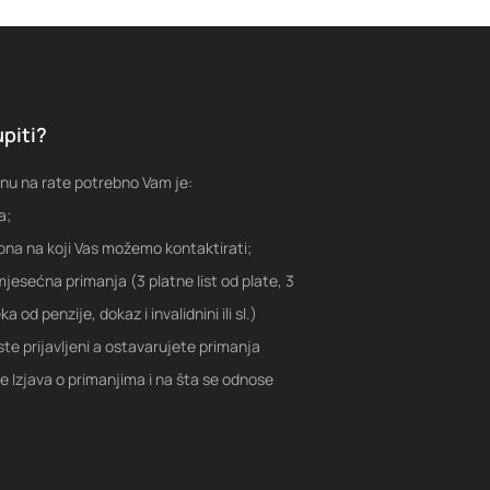
piti?
nu na rate potrebno Vam je:
a;
fona na koji Vas možemo kontaktirati;
jesećna primanja (3 platne list od plate, 3
a od penzije, dokaz i invalidnini ili sl.)
ste prijavljeni a ostavarujete primanja
je Izjava o primanjima i na šta se odnose