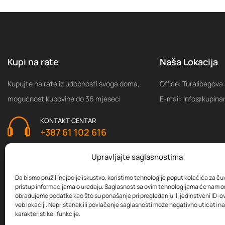
Kupi na rate
Naša Lokacija
Kupujte na rate iz udobnosti svoga doma,
Office: Turalibegova
mogućnost kupovine do 36 mjeseci
E-mail: info@kupina
KONTAKT CENTAR
+387 61 102 616
Upravljajte saglasnostima
Da bismo pružili najbolje iskustvo, koristimo tehnologije poput kolačića za čuva
pristup informacijama o uređaju. Saglasnost sa ovim tehnologijama će nam 
obrađujemo podatke kao što su ponašanje pri pregledanju ili jedinstveni ID-ov
veb lokaciji. Nepristanak ili povlačenje saglasnosti može negativno uticati 
karakteristike i funkcije.