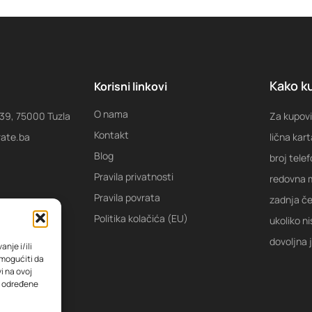
Kako ku
Korisni linkovi
O nama
 39, 75000 Tuzla
Za kupovi
Kontakt
rate.ba
lična kart
Blog
broj tele
Pravila privatnosti
redovna m
Pravila povrata
zadnja ček
Politika kolačića (EU)
ukoliko ni
dovoljna 
nje i/ili
omogućiti da
i na ovoj
na određene