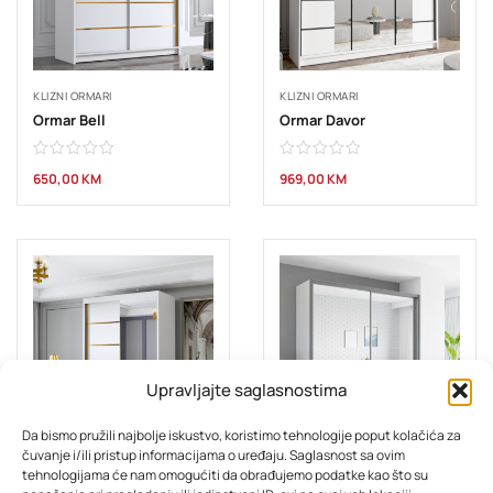
KLIZNI ORMARI
KLIZNI ORMARI
Ormar Bell
Ormar Davor
650,00
KM
969,00
KM
Upravljajte saglasnostima
Da bismo pružili najbolje iskustvo, koristimo tehnologije poput kolačića za
čuvanje i/ili pristup informacijama o uređaju. Saglasnost sa ovim
KLIZNI ORMARI
KLIZNI ORMARI
tehnologijama će nam omogućiti da obrađujemo podatke kao što su
Ormar Lagos
Ormar Lui 1