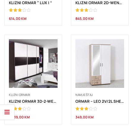
KLIZNI ORMAR ” LUX I “
KLIZNI ORMAR 2D-WENGE/BIJELA
Ocjenjeno
Ocjenjeno
614,00
KM
845,00
KM
3.00
3.00
od 5
od 5
KLIZNI ORMARI
NAMJEŠTAJ
KLIZNI ORMAR 3D-2-WENGE/BIJELA
ORMAR – LEO 2V/2L SHERWOOD
Ocjenjeno
Ocjenjeno
1.239,00
KM
349,00
KM
3.00
3.00
od 5
od 5