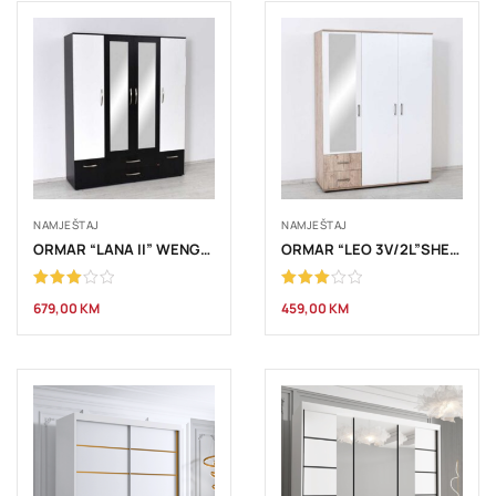
NAMJEŠTAJ
NAMJEŠTAJ
ORMAR “LANA II” WENGE-BIJELA
ORMAR “LEO 3V/2L”SHERWOOD
Ocjenjeno
Ocjenjeno
679,00
KM
459,00
KM
3.00
3.00
od 5
od 5