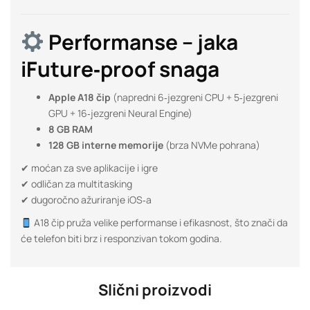
Performanse – jaka
iFuture‑proof snaga
Apple A18 čip
(napredni 6‑jezgreni CPU + 5‑jezgreni
GPU + 16‑jezgreni Neural Engine)
8 GB RAM
128 GB interne memorije
(brza NVMe pohrana)
✔ moćan za sve aplikacije i igre
✔ odličan za multitasking
✔ dugoročno ažuriranje iOS‑a
A18 čip pruža velike performanse i efikasnost, što znači da
će telefon biti brz i responzivan tokom godina.
Slični proizvodi