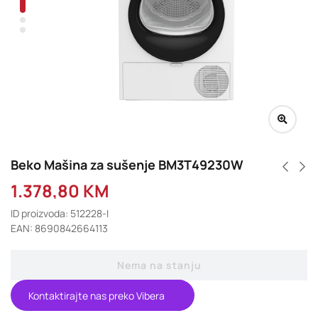
Beko Mašina za sušenje BM3T49230W
1.378,80
KM
ID proizvoda: 512228-I
EAN: 8690842664113
Nema na stanju
Kontaktirajte nas preko Vibera