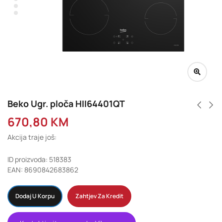
Beko Ugr. ploča HII64401QT
670,80
KM
Akcija traje još:
ID proizvoda: 518383
EAN: 8690842683862
Dodaj U Korpu
Zahtjev Za Kredit