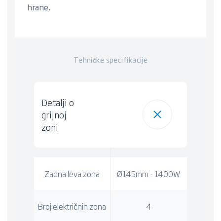
hrane.
Tehničke specifikacije
Detalji o
grijnoj
zoni
Zadna leva zona
Ø145mm - 1400W
Broj električnih zona
4