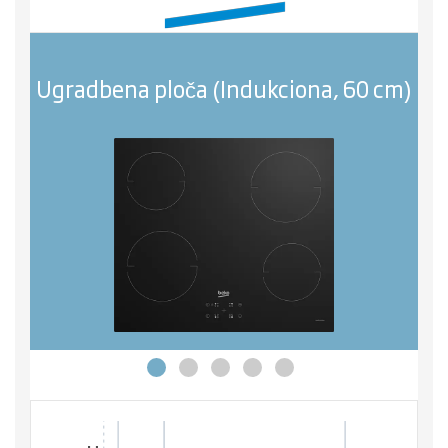
Ugradbena ploča (Indukciona, 60 cm)