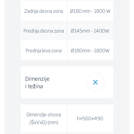
Zadnja desna zona
Ø180 mm - 1800 W
Prednja desna zona
Ø145mm - 1400W
Prednja leva zona
Ø180mm - 1800W
Dimenzije
i težina
Dimenzije otvora
h×560×490
(ŠxVxD) (mm)