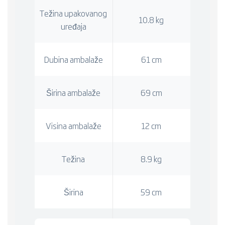
Težina upakovanog
10.8 kg
uređaja
Dubina ambalaže
61 cm
Širina ambalaže
69 cm
Visina ambalaže
12 cm
Težina
8.9 kg
Širina
59 cm