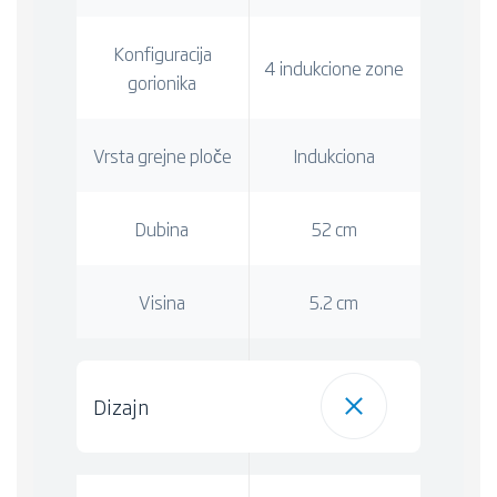
Konfiguracija
4 indukcione zone
gorionika
Vrsta grejne ploče
Indukciona
Dubina
52 cm
Visina
5.2 cm
Dizajn