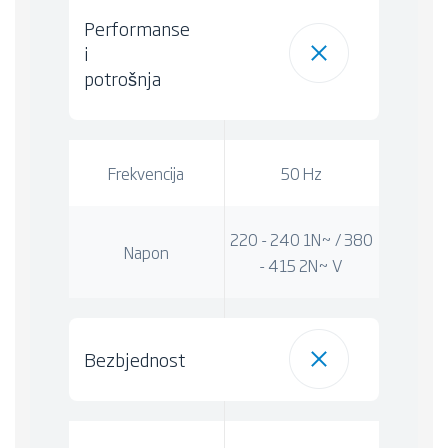
Performanse
i
potrošnja
Frekvencija
50 Hz
220 - 240 1N~ / 380
Napon
- 415 2N~ V
Bezbjednost