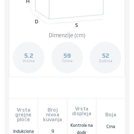
H
D
S
Dimenzije (cm)
5.2
59
52
Visina
Širina
Dubina
Vrsta
Vrsta
Broj
displeja
grejne
nivoa
Boja
ploče
kuvanja
Kontrole na
Crna
Indukciona
9
dodir