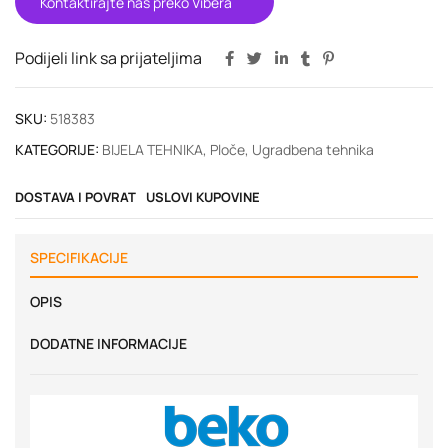
Kontaktirajte nas preko Vibera
Podijeli link sa prijateljima
SKU:
518383
KATEGORIJE:
BIJELA TEHNIKA
,
Ploče
,
Ugradbena tehnika
DOSTAVA I POVRAT
USLOVI KUPOVINE
SPECIFIKACIJE
OPIS
DODATNE INFORMACIJE