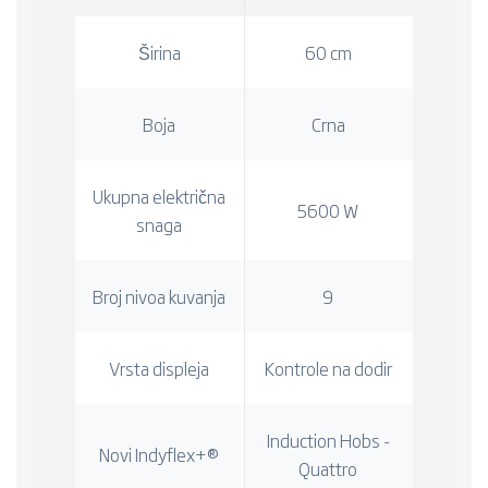
Širina
60 cm
Boja
Crna
Ukupna električna
5600 W
snaga
Broj nivoa kuvanja
9
Vrsta displeja
Kontrole na dodir
Induction Hobs -
Novi Indyflex+®
Quattro