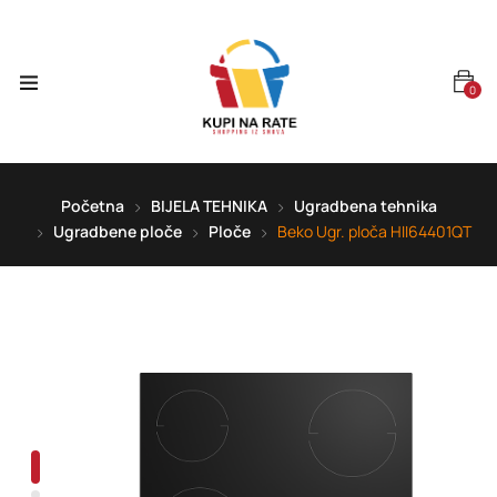
0
Početna
BIJELA TEHNIKA
Ugradbena tehnika
Ugradbene ploče
Ploče
Beko Ugr. ploča HII64401QT