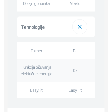
Dizajn gorionika
Staklo
Tehnologije
Tajmer
Da
Funkcija očuvanja
Da
električne energije
EasyFit
Easy Fit