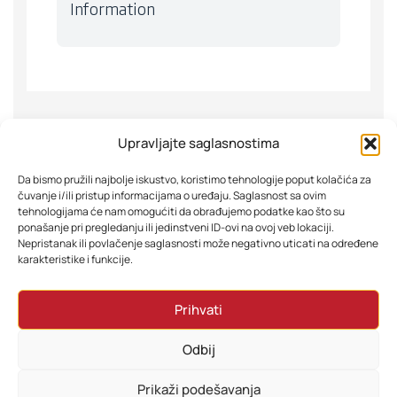
Information
Upravljajte saglasnostima
Da bismo pružili najbolje iskustvo, koristimo tehnologije poput kolačića za
Slični proizvodi
čuvanje i/ili pristup informacijama o uređaju. Saglasnost sa ovim
tehnologijama će nam omogućiti da obrađujemo podatke kao što su
ponašanje pri pregledanju ili jedinstveni ID-ovi na ovoj veb lokaciji.
Nepristanak ili povlačenje saglasnosti može negativno uticati na određene
karakteristike i funkcije.
Prihvati
Odbij
Prikaži podešavanja