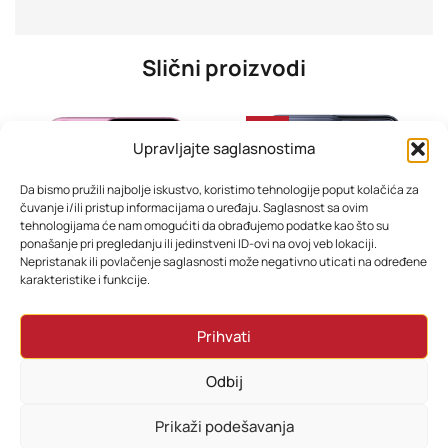
Slični proizvodi
-23%
Upravljajte saglasnostima
Da bismo pružili najbolje iskustvo, koristimo tehnologije poput kolačića za
čuvanje i/ili pristup informacijama o uređaju. Saglasnost sa ovim
tehnologijama će nam omogućiti da obrađujemo podatke kao što su
ponašanje pri pregledanju ili jedinstveni ID-ovi na ovoj veb lokaciji.
Nepristanak ili povlačenje saglasnosti može negativno uticati na određene
karakteristike i funkcije.
iPhone 16 128GB – Sve boje | Original Apple uređaj
Apple iPhone 17 Pro 256 Deep Blue
Prihvati
1.899,00
KM
3.838,80
KM
3.538,80
KM
Odbij
Odaberi opcije
Dodaj u korpu
Prikaži podešavanja