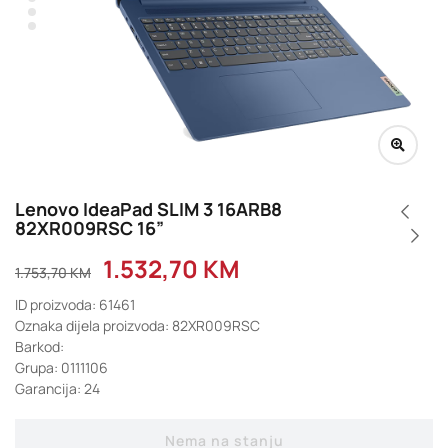
Lenovo IdeaPad SLIM 3 16ARB8
82XR009RSC 16”
1.532,70
KM
1.753,70
KM
ID proizvoda: 61461
Oznaka dijela proizvoda: 82XR009RSC
Barkod:
Grupa: 0111106
Garancija: 24
Nema na stanju