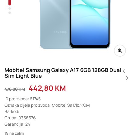
Mobitel Samsung Galaxy A17 6GB 128GB Dual
Sim Light Blue
442,80
KM
478,80
KM
ID proizvoda: 61745
Oznaka dijela proizvoda: Mobitel Sa17lb/KOM
Barkod:
Grupa: 0356576
Garancija: 24
19 na zalihi