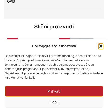
OPIS
Slični proizvodi
-33%
-45%
Upravljajte saglasnostima
Da bismo pružili najbolje iskustvo, koristimo tehnologije poput kolačića za
čuvanje i/ili pristup informacijama o uređaju. Saglasnost sa ovim
tehnologijama će nam omogućiti da obrađujemo podatke kao što su
ponašanje pri pregledanju ili jedinstveni ID-ovi na ovoj veb lokaciji.
Nepristanak ili povlačenje saglasnosti može negativno uticati na određene
karakteristike i funkcije.
Mobitel Samsung S26 Ultra 12GB 256GB Cobalt Violet
Mobitel Samsung Galaxy A16 4GB 128GB Dual Sim Black
Prihvati
3.418,80
KM
466,80
KM
2.758,80
KM
310,80
KM
Odbij
Dodaj u korpu
Dodaj u korpu