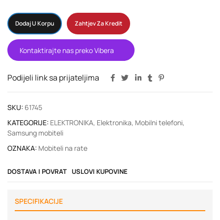
Dodaj U Korpu
Zahtjev Za Kredit
Kontaktirajte nas preko Vibera
Podijeli link sa prijateljima
SKU:
61745
KATEGORIJE:
ELEKTRONIKA
,
Elektronika
,
Mobilni telefoni
,
Samsung mobiteli
OZNAKA:
Mobiteli na rate
DOSTAVA I POVRAT
USLOVI KUPOVINE
SPECIFIKACIJE