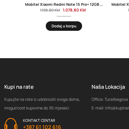
Mobitel Xiaomi Redmi Note 15 Pro+ 12GB 512GB Black
1.078,80
KM
1.198,80
KM
Dodaj u korpu
Kupi na rate
Naša Lokacija
Kupujte na rate iz udobnosti svoga doma,
Office: Turalibegova
mogućnost kupovine do 36 mjeseci
E-mail: info@kupina
KONTAKT CENTAR
+387 61 102 616