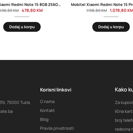
Mobitel Xiaomi Redmi Note 15 8GB 256GB Blue
478,80
KM
1.078,80
K
598,80
KM
1.198,80
KM
Dodaj u korpu
Dodaj u korpu
Kako ku
Korisni linkovi
O nama
 39, 75000 Tuzla
Za kupovi
Kontakt
rate.ba
lična kart
Blog
broj tele
Pravila privatnosti
redovna m