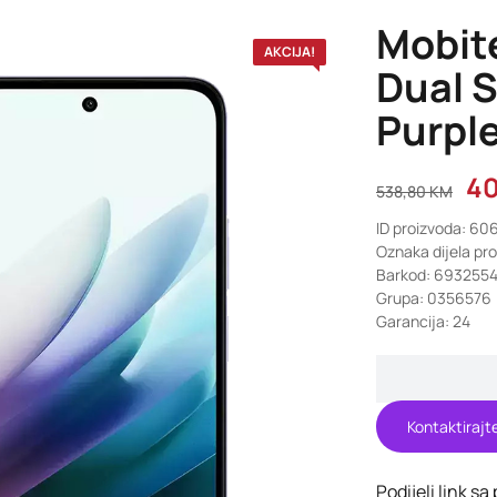
Mobit
AKCIJA!
Dual 
Purpl
4
538,80
KM
ID proizvoda: 60
Oznaka dijela pro
Barkod: 693255
Grupa: 0356576
Garancija: 24
Kontaktirajt
Podijeli link sa