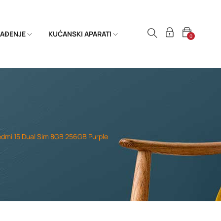
HLAĐENJE
KUĆANSKI APARATI
0
edmi 15 Dual Sim 8GB 256GB Purple