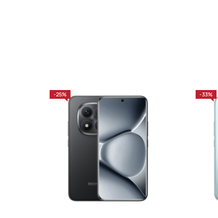
-25%
-33%