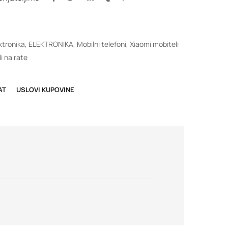
ktronika
,
ELEKTRONIKA
,
Mobilni telefoni
,
Xiaomi mobiteli
i na rate
AT
USLOVI KUPOVINE