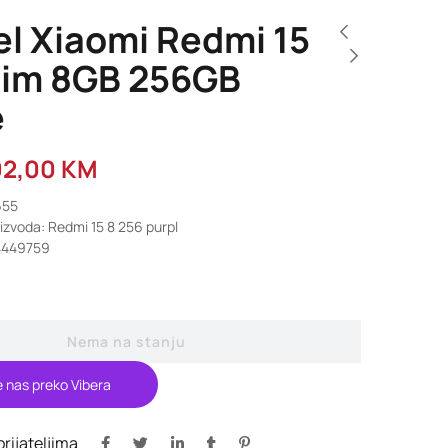
el Xiaomi Redmi 15
Sim 8GB 256GB
e
02,00
KM
655
izvoda: Redmi 15 8 256 purpl
4449759
Nema na stanju
e nas preko Vibera
 prijateljima