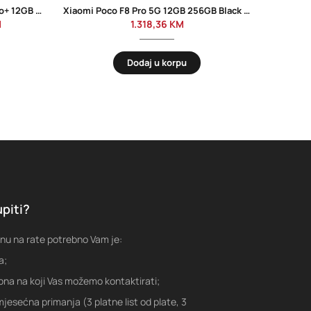
Mobitel Xiaomi Redmi Note 15 Pro+ 12GB 512GB Blue
Xiaomi Poco F8 Pro 5G 12GB 256GB Black EU
M
1.318,36
KM
Dodaj u korpu
piti?
nu na rate potrebno Vam je:
a;
fona na koji Vas možemo kontaktirati;
jesećna primanja (3 platne list od plate, 3