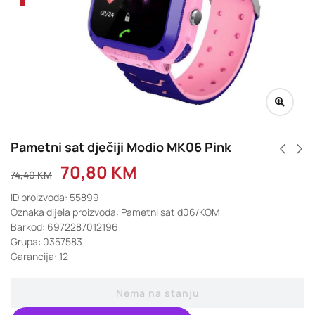
Pametni sat dječiji Modio MK06 Pink
70,80
KM
74,40
KM
ID proizvoda: 55899
Oznaka dijela proizvoda: Pametni sat d06/KOM
Barkod: 6972287012196
Grupa: 0357583
Garancija: 12
Nema na stanju