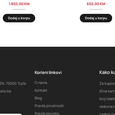
1.850,00
KM
650,00
KM
Dodaj u korpu
Dodaj u korpu
Kako ku
Korisni linkovi
O nama
 39, 75000 Tuzla
Za kupovi
Kontakt
rate.ba
lična kart
Blog
broj tele
Pravila privatnosti
redovna m
Pravila povrata
zadnja ček