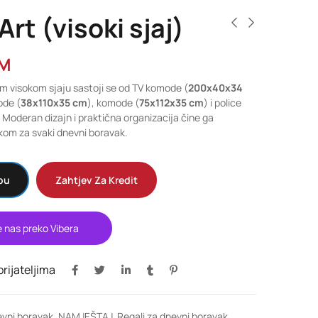
Art (visoki sjaj)
M
om visokom sjaju sastoji se od TV komode (
200x40x34
ode (
38x110x35 cm
), komode (
75x112x35 cm
) i police
. Moderan dizajn i praktična organizacija čine ga
om za svaki dnevni boravak.
pu
Zahtjev Za Kredit
e nas preko Vibera
 prijateljima
vni boravak
,
NAMJEŠTAJ
,
Regali za dnevni boravak