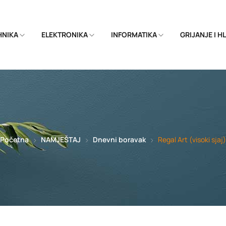
EHNIKA
ELEKTRONIKA
INFORMATIKA
GRIJANJE I 
Početna
NAMJEŠTAJ
Dnevni boravak
Regal Art (visoki sjaj)