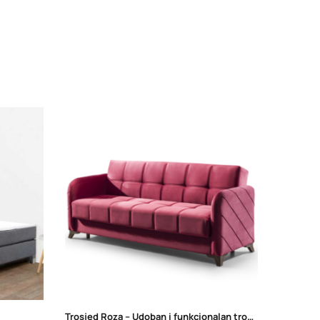
Trosjed Roza – Udoban i funkcionalan trosjed s ležajem i sandukom | 230x80x98 cm