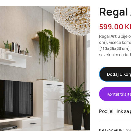
Regal 
599,00
K
Regal
Art
u bijel
cm
), viseće kom
(
110x25x23 cm
)
savršenim dodatk
Dodaj U Kor
Kontaktirajt
Podijeli link sa
KATEGORIJE:
Dne