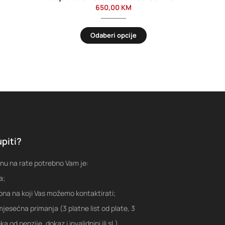
650,00
KM
Odaberi opcije
piti?
nu na rate potrebno Vam je:
a;
fona na koji Vas možemo kontaktirati;
jesećna primanja (3 platne list od plate, 3
a od penzije, dokaz i invalidnini ili sl.)