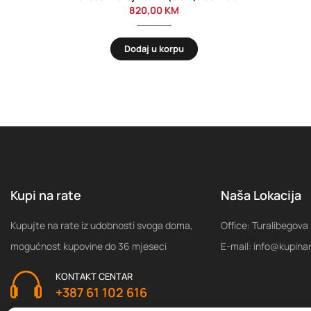
820,00
KM
Dodaj u korpu
Kupi na rate
Naša Lokacija
Kupujte na rate iz udobnosti svoga doma,
Office: Turalibegova
mogućnost kupovine do 36 mjeseci
E-mail: info@kupina
KONTAKT CENTAR
+387 61 102 616