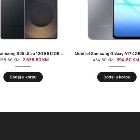
Mobitel Samsung S25 Ultra 12GB 512GB Titanium Black
2.638,80
KM
394,80
KM
958,80
KM
454,80
KM
Dodaj u korpu
Dodaj u korpu