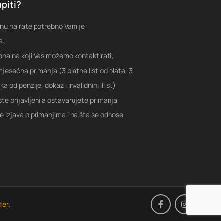
piti?
nu na rate potrebno Vam je:
a;
fona na koji Vas možemo kontaktirati;
jesećna primanja (3 platne list od plate, 3
a od penzije, dokaz i invalidnini ili sl.)
ste prijavljeni a ostavarujete primanja
je Izjava o primanjima i na šta se odnose
fer
.