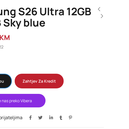
ng S26 Ultra 12GB
 Sky blue
KM
22
pu
Zahtjev Za Kredit
e nas preko Vibera
 prijateljima