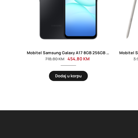
Mobitel Samsung Galaxy A17 8GB 256GB Dual Sim Black
454,80
KM
718,80
KM
3.
Dodaj u korpu