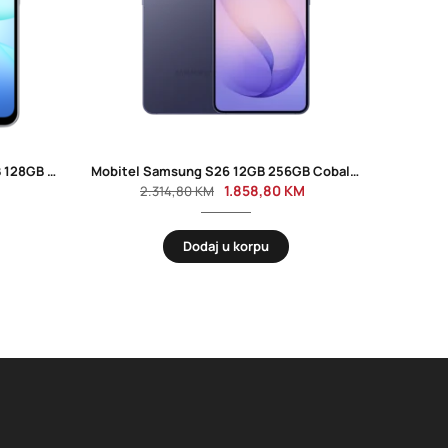
Mobitel Samsung Galaxy A17 4GB 128GB Dual Sim Gray
Mobitel Samsung S26 12GB 256GB Cobalt Violet
1.858,80
KM
2.314,80
KM
Dodaj u korpu