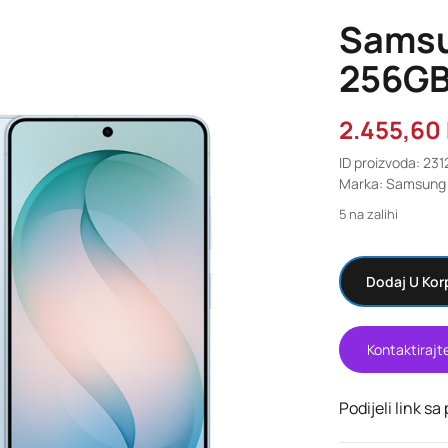
Samsu
256GB
2.455,60
ID proizvoda: 231
Marka: Samsung
5 na zalihi
Dodaj U Kor
Kontaktirajt
Podijeli link sa