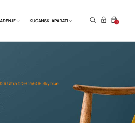
HLAĐENJE
KUĆANSKI APARATI
0
26 Ultra 12GB 256GB Sky blue