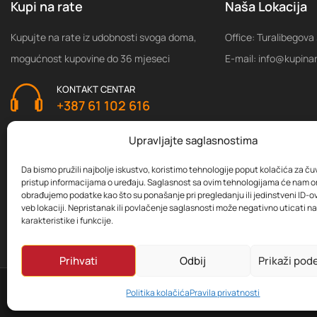
Kupi na rate
Naša Lokacija
Kupujte na rate iz udobnosti svoga doma,
Office: Turalibegova
mogućnost kupovine do 36 mjeseci
E-mail: info@kupina
KONTAKT CENTAR
+387 61 102 616
Upravljajte saglasnostima
Da bismo pružili najbolje iskustvo, koristimo tehnologije poput kolačića za čuva
pristup informacijama o uređaju. Saglasnost sa ovim tehnologijama će nam 
obrađujemo podatke kao što su ponašanje pri pregledanju ili jedinstveni ID-ov
veb lokaciji. Nepristanak ili povlačenje saglasnosti može negativno uticati 
karakteristike i funkcije.
Prihvati
Odbij
Prikaži pod
Copyright
Politika kolačića
Pravila privatnosti