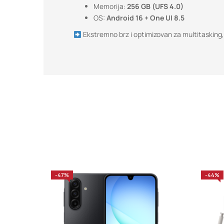
Memorija:
256 GB (UFS 4.0)
OS:
Android 16 + One UI 8.5
Ekstremno brz i optimizovan za multitasking, 
-47%
-44%