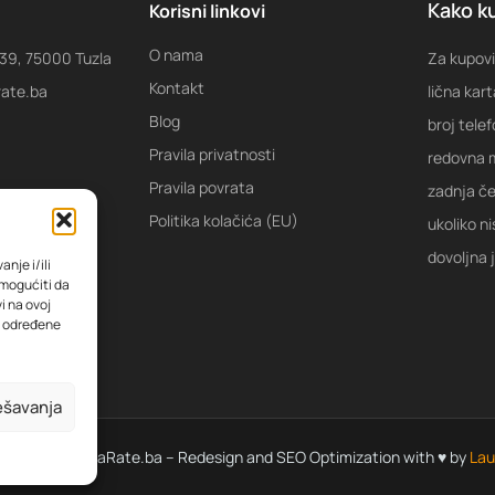
Kako ku
Korisni linkovi
O nama
 39, 75000 Tuzla
Za kupovi
Kontakt
rate.ba
lična kart
Blog
broj tele
Pravila privatnosti
redovna m
Pravila povrata
zadnja ček
Politika kolačića (EU)
ukoliko ni
dovoljna 
nje i/ili
omogućiti da
i na ovoj
na određene
ešavanja
 © 2022 KupiNaRate.ba – Redesign and SEO Optimization with ♥ by
Lau