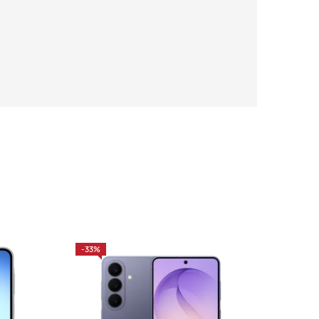
-33%
-23%