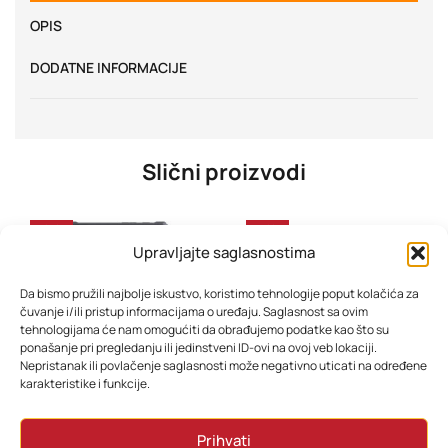
OPIS
DODATNE INFORMACIJE
Slični proizvodi
-27%
-32%
Upravljajte saglasnostima
Da bismo pružili najbolje iskustvo, koristimo tehnologije poput kolačića za
čuvanje i/ili pristup informacijama o uređaju. Saglasnost sa ovim
tehnologijama će nam omogućiti da obrađujemo podatke kao što su
ponašanje pri pregledanju ili jedinstveni ID-ovi na ovoj veb lokaciji.
Nepristanak ili povlačenje saglasnosti može negativno uticati na određene
karakteristike i funkcije.
Tablet Blackview Active 8 Pro 10,36” 8/256 LTE
Lenovo ThinkBook 16 G7 IML 21MS004GSC 16”
Prihvati