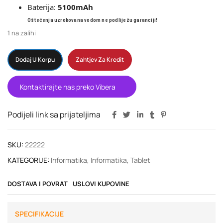
Baterija:
5100mAh
Oštećenja uzrokovana vodom ne podliježu garanciji!
1 na zalihi
Dodaj U Korpu
Zahtjev Za Kredit
Kontaktirajte nas preko Vibera
Podijeli link sa prijateljima
SKU:
22222
KATEGORIJE:
Informatika
,
Informatika
,
Tablet
DOSTAVA I POVRAT
USLOVI KUPOVINE
SPECIFIKACIJE