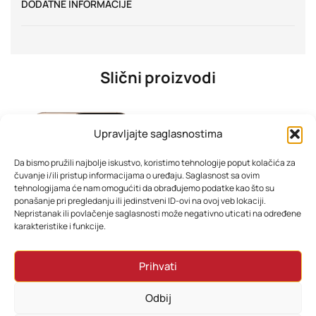
DODATNE INFORMACIJE
Slični proizvodi
Upravljajte saglasnostima
Da bismo pružili najbolje iskustvo, koristimo tehnologije poput kolačića za
čuvanje i/ili pristup informacijama o uređaju. Saglasnost sa ovim
tehnologijama će nam omogućiti da obrađujemo podatke kao što su
ponašanje pri pregledanju ili jedinstveni ID-ovi na ovoj veb lokaciji.
Nepristanak ili povlačenje saglasnosti može negativno uticati na određene
karakteristike i funkcije.
iPhone 16 Pro 256GB – Sve boje
TESLA TV 43E645BUW 4K
Prihvati
2.799,00
KM
479,08
KM
Odbij
Odaberi opcije
Dodaj u korpu