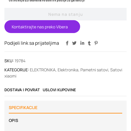
Oštećenja uzrokovana vodom ne podliježu garanciji!
Nema na stanju
Kontaktirajte nas preko Vibera
Podijeli link sa prijateljima
SKU:
19784
KATEGORIJE:
ELEKTRONIKA
,
Elektronika
,
Pametni satovi
,
Satovi
xiaomi
DOSTAVA I POVRAT
USLOVI KUPOVINE
SPECIFIKACIJE
OPIS