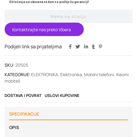
Oštećenja uzrokovana vodom ne podliježu garanciji!
Nema na stanju
Kontaktirajte nas preko Vibera
Podijeli link sa prijateljima
SKU:
20505
KATEGORIJE:
ELEKTRONIKA
,
Elektronika
,
Mobilni telefoni
,
Xiaomi
mobiteli
DOSTAVA I POVRAT
USLOVI KUPOVINE
SPECIFIKACIJE
OPIS