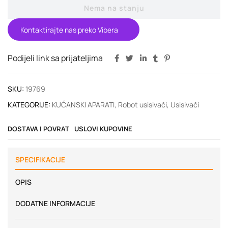
Nema na stanju
Kontaktirajte nas preko Vibera
Podijeli link sa prijateljima
SKU:
19769
KATEGORIJE:
KUĆANSKI APARATI
,
Robot usisivači
,
Usisivači
DOSTAVA I POVRAT
USLOVI KUPOVINE
SPECIFIKACIJE
OPIS
DODATNE INFORMACIJE