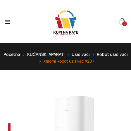
0
Početna
KUĆANSKI APARATI
Usisivači
Robot usisivači
Xiaomi Robot usisivac X20+