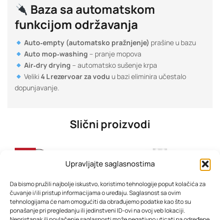
Baza sa automatskom
funkcijom održavanja
Auto‑empty (automatsko pražnjenje)
prašine u bazu
Auto mop‑washing
– pranje mopova
Air‑dry drying
– automatsko sušenje krpa
Veliki
4 L rezervoar za vodu
u bazi eliminira učestalo
dopunjavanje.
Slični proizvodi
-19%
Upravljajte saglasnostima
Da bismo pružili najbolje iskustvo, koristimo tehnologije poput kolačića za
čuvanje i/ili pristup informacijama o uređaju. Saglasnost sa ovim
tehnologijama će nam omogućiti da obrađujemo podatke kao što su
ponašanje pri pregledanju ili jedinstveni ID-ovi na ovoj veb lokaciji.
Nepristanak ili povlačenje saglasnosti može negativno uticati na određene