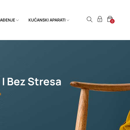
HLAĐENJE
KUĆANSKI APARATI
0
I Bez Stresa
a