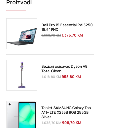
Proizvodi
Dell Pro 15 Essential PV15250
15.6" FHD
1.376,70
KM
1.558,70
KM
Bežični usisavač Dyson V8
Total Clean
958,80
KM
1.018,80
KM
Tablet SAMSUNG Galaxy Tab
A11+ LTE X236B 8GB 256GB
Silver
908,70
KM
1.038,70
KM