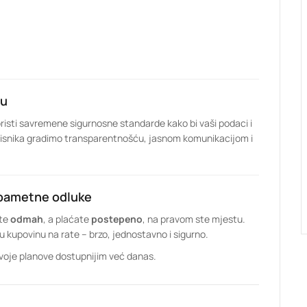
tu
risti savremene sigurnosne standarde kako bi vaši podaci i
korisnika gradimo transparentnošću, jasnom komunikacijom i
 pametne odluke
ete
odmah
, a plaćate
postepeno
, na pravom ste mjestu.
kupovinu na rate – brzo, jednostavno i sigurno.
e svoje planove dostupnijim već danas.