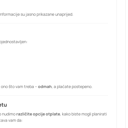
informacije su jasno prikazane unaprijed.
ojednostavljen:
e ono što vam treba –
odmah
, a plaćate postepeno.
etu
to nudimo
različite opcije otplate
, kako biste mogli planirati
ćava vam da: