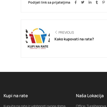
Podijeli link sa prijateljima
PREVIOUS
Kako kupovati na rate?
Kupi na rate
Naša Lokacija
Kupujte na rate iz udobnosti svoga doma,
Office: Turalibegova