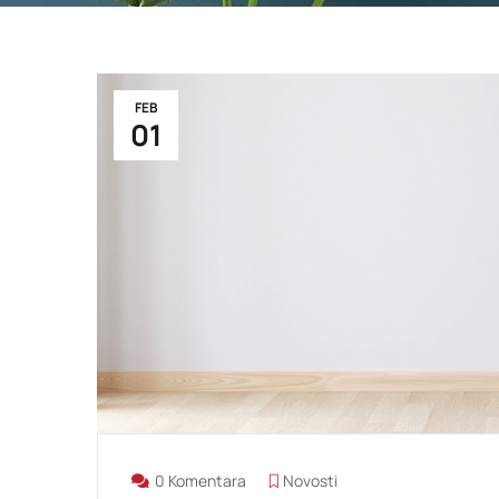
FEB
01
0 Komentara
Novosti