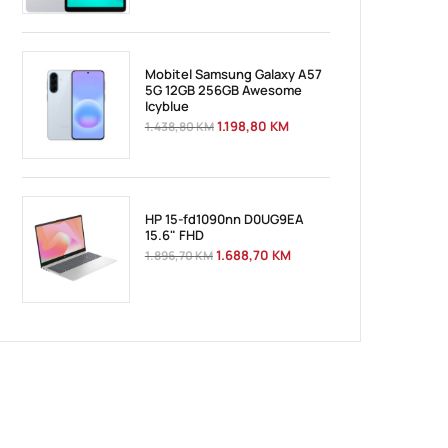
Mobitel Samsung Galaxy A57
5G 12GB 256GB Awesome
Icyblue
1.198,80
KM
1.438,80
KM
HP 15-fd1090nn D0UG9EA
15.6" FHD
1.688,70
KM
1.896,70
KM