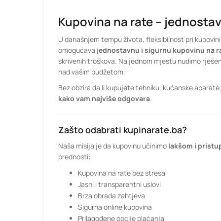
Kupovina na rate – jednostav
U današnjem tempu života, fleksibilnost pri kupovini
omogućava
jednostavnu i sigurnu kupovinu na r
skrivenih troškova. Na jednom mjestu nudimo rješen
nad vašim budžetom.
Bez obzira da li kupujete tehniku, kućanske aparate
kako vam najviše odgovara
.
Zašto odabrati kupinarate.ba?
Naša misija je da kupovinu učinimo
lakšom i prist
prednosti:
Kupovina na rate bez stresa
Jasni i transparentni uslovi
Brza obrada zahtjeva
Sigurna online kupovina
Prilagođene opcije plaćanja