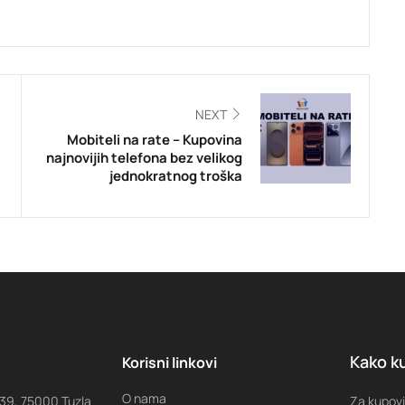
NEXT
Mobiteli na rate – Kupovina
najnovijih telefona bez velikog
jednokratnog troška
Kako ku
Korisni linkovi
O nama
 39, 75000 Tuzla
Za kupovi