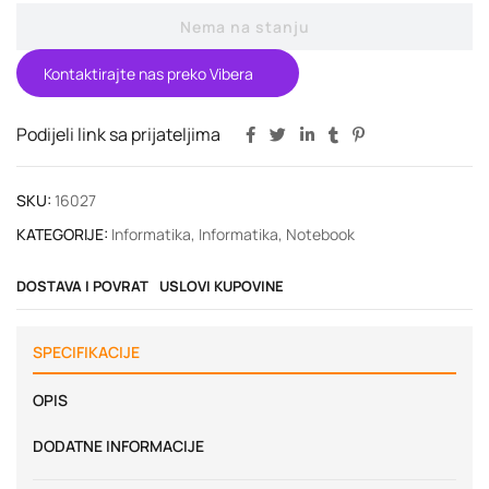
Nema na stanju
Kontaktirajte nas preko Vibera
Podijeli link sa prijateljima
SKU:
16027
KATEGORIJE:
Informatika
,
Informatika
,
Notebook
DOSTAVA I POVRAT
USLOVI KUPOVINE
SPECIFIKACIJE
OPIS
DODATNE INFORMACIJE