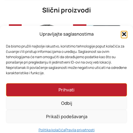
Slični proizvodi
-37%
-40%
Upravljajte saglasnostima
Da bismo pružili najbolje iskustvo, koristimo tehnologije poput kolačića za
čuvanje i/ili pristup informacijama o uređaju. Saglasnost sa ovim
tehnologijama će nam omogućiti da obrađujemo podatke kao što su
ponašanje pri pregledanju ili jedinstveni ID-ovi na ovoj veb lokaciji.
Nepristanak ili povlačenje saglasnosti može negativno uticati na određene
karakteristike i funkcije.
GNC PERFECT Win 11 PRO
Tablet Blackview Tab 6 LTE 3GB/32GB 8” Macaron Blue
Prihvati
2.598,70
KM
323,70
KM
2.143,70
KM
253,50
KM
Odbij
Dodaj u korpu
Dodaj u korpu
Prikaži podešavanja
0
Politika kolačića
Pravila privatnosti
HOME
PRETRAŽI
KORPA
MOJ RAČUN