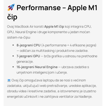
Performanse – Apple M1
čip
Ovaj MacBook Air koristi
Apple M1 čip
koji integrira CPU,
GPU, Neural Engine i druge komponente u jedan moćan
sistem‑na‑čipu:
8‑jezgreni CPU
(4 performansne + 4 efikasne jezgre)
— odličan za multitasking i produktivne zadatke.
7‑jezgreni GPU
— brža grafika u odnosu na prethodne
generacije.
16‑jezgreni Neural Engine
— ubrzava zadatke s
umjetnom inteligencijom i učenje.
Ovaj čip omogućava laptopu da se nosi s većinom
zadataka, uključujući web pretraživanje, uredske aplikacije,
obradu videa i kreativne zadatke, a istovremeno je izuzetno
energetski učinkovit i ne zahtijeva ventilator za hlađenje.