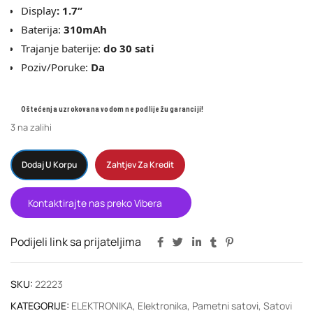
Display
:
1.7
“
Baterija:
310mAh
Trajanje baterije:
do 30 sati
Poziv/Poruke:
Da
Oštećenja uzrokovana vodom ne podliježu garanciji!
3 na zalihi
Dodaj U Korpu
Zahtjev Za Kredit
Kontaktirajte nas preko Vibera
Podijeli link sa prijateljima
SKU:
22223
KATEGORIJE:
ELEKTRONIKA
,
Elektronika
,
Pametni satovi
,
Satovi