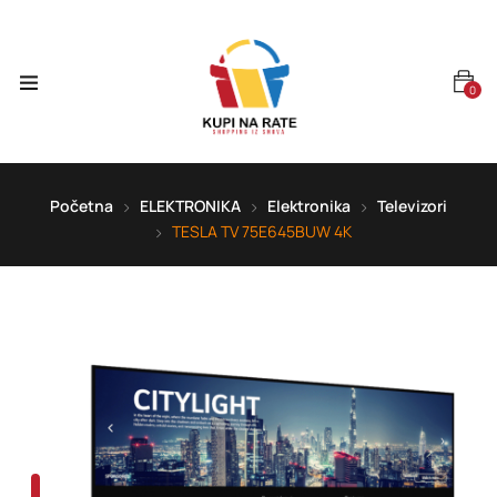
0
Početna
ELEKTRONIKA
Elektronika
Televizori
TESLA TV 75E645BUW 4K