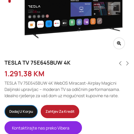
TESLA TV 75E645BUW 4K
1.291,38
KM
TESLA TV 75E645BUW 4K WebOS Miracast-Airplay Magicni
Daljinski upravljac – moderan TV sa odličnim performansama.
Idealno rješenje za vaš dom uz mogućnost kupovine na rate.
Dodaj U Korpu
Zahtjev Za Kredit
Kontaktirajte nas preko Vibera