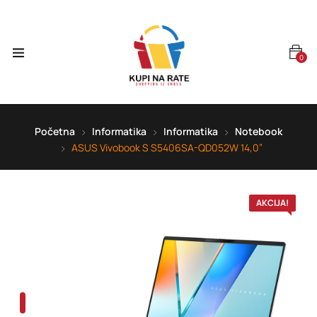
0
Početna
Informatika
Informatika
Notebook
ASUS Vivobook S S5406SA-QD052W 14,0”
AKCIJA!