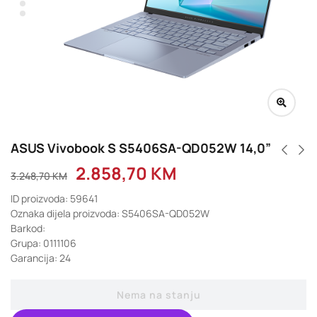
ASUS Vivobook S S5406SA-QD052W 14,0”
2.858,70
KM
3.248,70
KM
ID proizvoda: 59641
Oznaka dijela proizvoda: S5406SA-QD052W
Barkod:
Grupa: 0111106
Garancija: 24
Nema na stanju