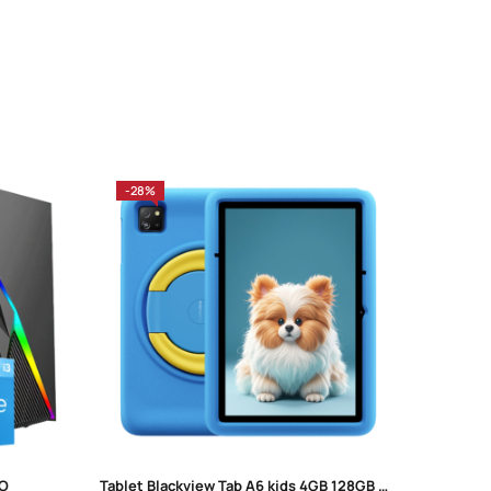
-28%
-27%
RO
Tablet Blackview Tab A6 kids 4GB 128GB WiFi 10” Ocean Blue