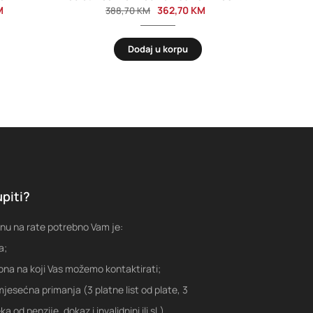
M
362,70
KM
388,70
KM
Dodaj u korpu
piti?
nu na rate potrebno Vam je:
a;
fona na koji Vas možemo kontaktirati;
jesećna primanja (3 platne list od plate, 3
a od penzije, dokaz i invalidnini ili sl.)