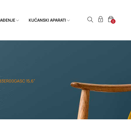
HLAĐENJE
KUĆANSKI APARATI
0
8 83ER00GASC 15,6”