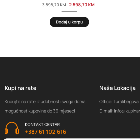
2.598,70
KM
3.898,70
KM
Dodaj u korpu
Kupi na rate
Naša Lokacija
Kupujte na rate iz udobnosti svoga doma,
Office: Turalibegova
mogućnost kupovine do 36 mjeseci
E-mail: info@kupina
KONTAKT CENTAR
+387 61 102 616