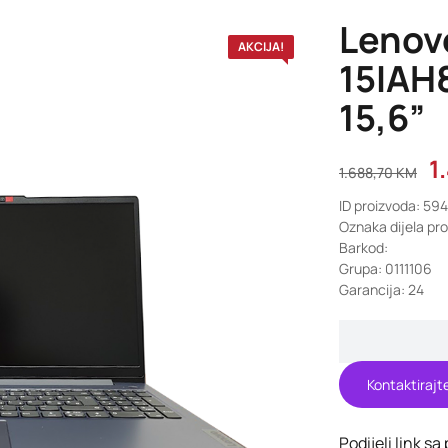
Lenov
AKCIJA!
15IAH
15,6”
1
1.688,70
KM
ID proizvoda: 59
Oznaka dijela p
Barkod:
Grupa: 0111106
Garancija: 24
Kontaktirajt
Podijeli link sa