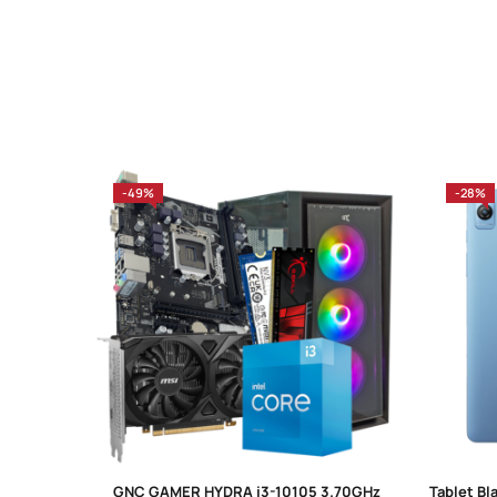
-49%
-28%
GNC GAMER HYDRA i3-10105 3.70GHz