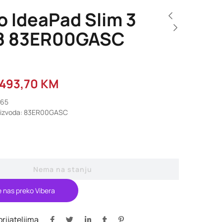
o IdeaPad Slim 3
8 83ER00GASC
.493,70
KM
465
roizvoda: 83ER00GASC
Nema na stanju
e nas preko Vibera
 prijateljima