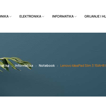
EHNIKA
ELEKTRONIKA
INFORMATIKA
GRIJANJE I 
matika
Informatika
Notebook
Lenovo IdeaPad Slim 3 15IAH