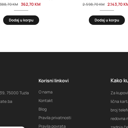
362,70
KM
2.143,70
K
388,70
KM
2.598,70
KM
Dodaj u korpu
Dodaj u korpu
Kako ku
Korisni linkovi
O nama
 39, 75000 Tuzla
Za kupovi
Kontakt
rate.ba
lična kart
Blog
broj tele
Pravila privatnosti
redovna m
Pravila povrata
zadnja ček