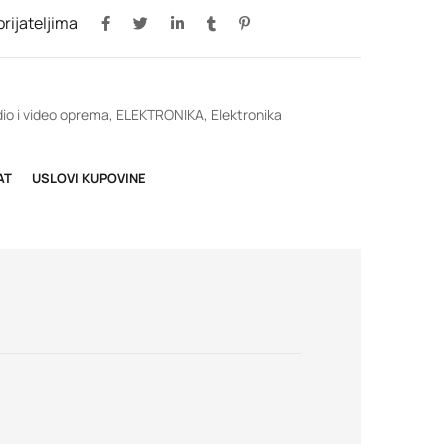
 prijateljima
io i video oprema
,
ELEKTRONIKA
,
Elektronika
AT
USLOVI KUPOVINE