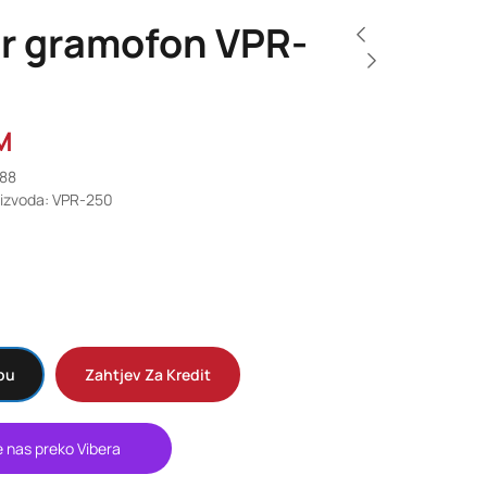
r gramofon VPR-
M
588
oizvoda: VPR-250
pu
Zahtjev Za Kredit
e nas preko Vibera