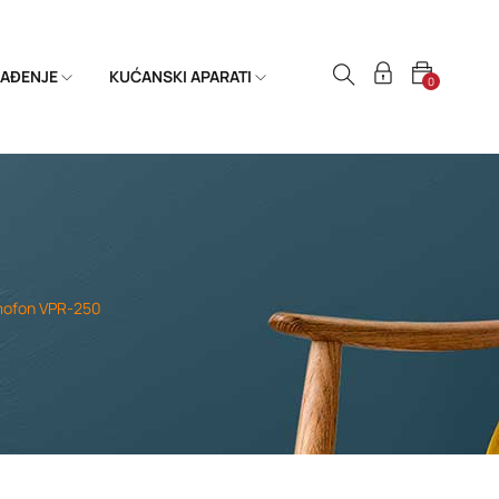
HLAĐENJE
KUĆANSKI APARATI
0
mofon VPR-250