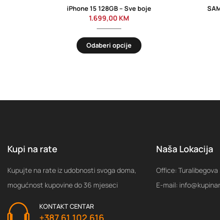
iPhone 15 128GB – Sve boje
SAM
1.699,00
KM
Odaberi opcije
Kupi na rate
Naša Lokacija
Kupujte na rate iz udobnosti svoga doma,
Office: Turalibegova
mogućnost kupovine do 36 mjeseci
E-mail: info@kupina
KONTAKT CENTAR
+387 61 102 616