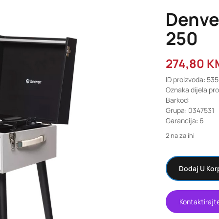
Denve
250
274,80
K
ID proizvoda: 53
Oznaka dijela pr
Barkod:
Grupa: 0347531
Garancija: 6
2 na zalihi
Dodaj U Kor
Kontaktirajt