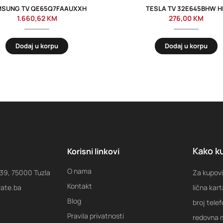
SUNG TV QE65Q7FAAUXXH
TESLA TV 32E645BHW H
1.660,62
KM
276,00
KM
Dodaj u korpu
Dodaj u korpu
Kako ku
Korisni linkovi
O nama
 39, 75000 Tuzla
Za kupovi
Kontakt
rate.ba
lična kart
Blog
broj tele
Pravila privatnosti
redovna m