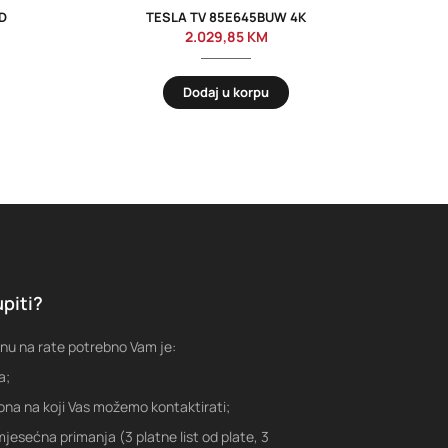
D
TESLA TV 85E645BUW 4K
SA
2.029,85
KM
Dodaj u korpu
piti?
nu na rate potrebno Vam je:
a;
fona na koji Vas možemo kontaktirati;
jesećna primanja (3 platne list od plate, 3