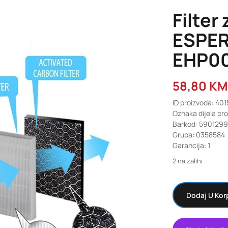
Filter
ESPE
EHP0
58,80
KM
ID proizvoda: 401
Oznaka dijela p
Barkod: 590129
Grupa: 0358584
Garancija: 1
2 na zalihi
Dodaj U Kor