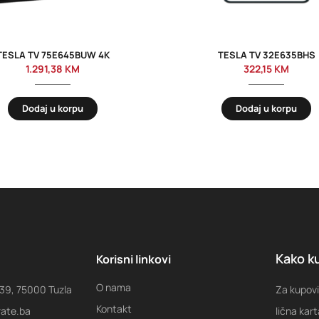
TESLA TV 75E645BUW 4K
TESLA TV 32E635BHS
1.291,38
KM
322,15
KM
Dodaj u korpu
Dodaj u korpu
Kako ku
Korisni linkovi
O nama
 39, 75000 Tuzla
Za kupovi
Kontakt
rate.ba
lična kart