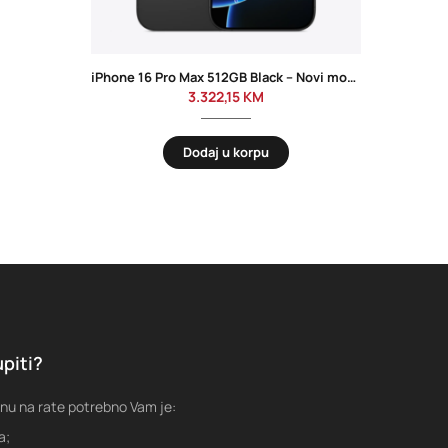
iPhone 16 Pro Max 512GB Black – Novi model
SA
3.322,15
KM
Dodaj u korpu
piti?
nu na rate potrebno Vam je:
a;