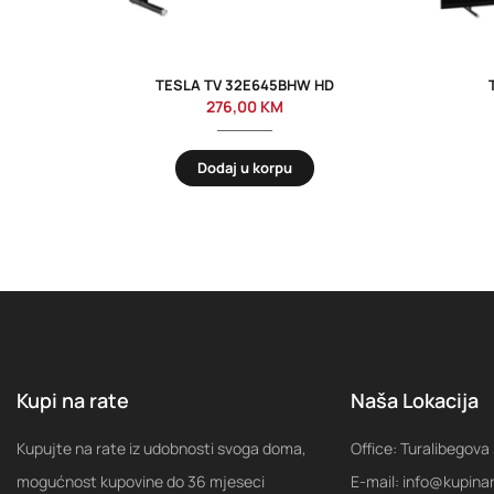
TESLA TV 32E645BHW HD
276,00
KM
Dodaj u korpu
Kupi na rate
Naša Lokacija
Kupujte na rate iz udobnosti svoga doma,
Office: Turalibegova
mogućnost kupovine do 36 mjeseci
E-mail: info@kupina