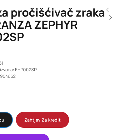
 za pročišćivač zraka
RANZA ZEPHYR
02SP
51
roizvoda: EHP002SP
9954652
pu
Zahtjev Za Kredit