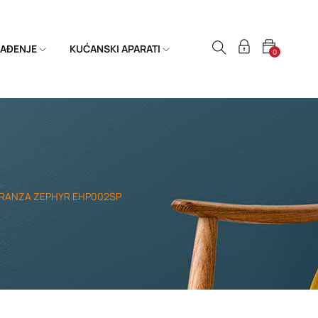
HLAĐENJE
KUĆANSKI APARATI
0
ESPERANZA ZEPHYR EHP002SP