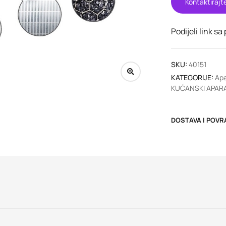
Kontaktirajt
Podijeli link sa
SKU:
40151
KATEGORIJE:
Apa
KUĆANSKI APARA
DOSTAVA I POVR