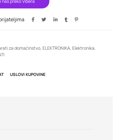
e nas preko Vibera
 prijateljima
rati za domaćinstvo
,
ELEKTRONIKA
,
Elektronika
,
TI
AT
USLOVI KUPOVINE