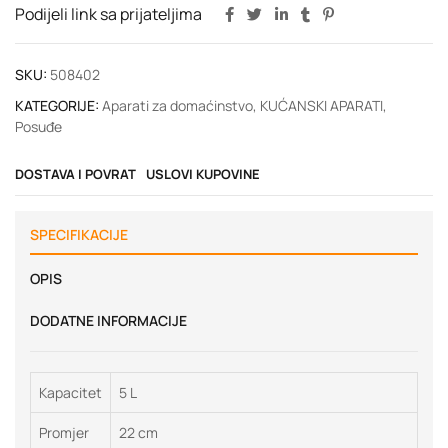
Podijeli link sa prijateljima
SKU:
508402
KATEGORIJE:
Aparati za domaćinstvo
,
KUĆANSKI APARATI
,
Posuđe
DOSTAVA I POVRAT
USLOVI KUPOVINE
SPECIFIKACIJE
OPIS
DODATNE INFORMACIJE
Kapacitet
5 L
Promjer
22 cm