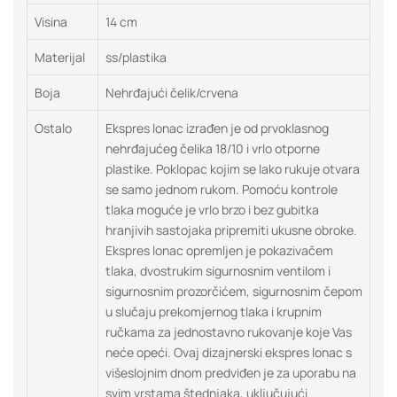
Visina
14 cm
Materijal
ss/plastika
Boja
Nehrđajući čelik/crvena
Ostalo
Ekspres lonac izrađen je od prvoklasnog
nehrđajućeg čelika 18/10 i vrlo otporne
plastike. Poklopac kojim se lako rukuje otvara
se samo jednom rukom. Pomoću kontrole
tlaka moguće je vrlo brzo i bez gubitka
hranjivih sastojaka pripremiti ukusne obroke.
Ekspres lonac opremljen je pokazivačem
tlaka, dvostrukim sigurnosnim ventilom i
sigurnosnim prozorčićem, sigurnosnim čepom
u slučaju prekomjernog tlaka i krupnim
ručkama za jednostavno rukovanje koje Vas
neće opeći. Ovaj dizajnerski ekspres lonac s
višeslojnim dnom predviđen je za uporabu na
svim vrstama štednjaka, uključujući