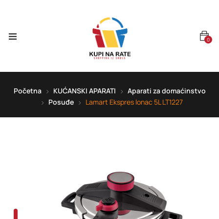
0
Početna
KUĆANSKI APARATI
Aparati za domaćinstvo
Posuđe
Lamart Ekspres lonac 5L LT1227