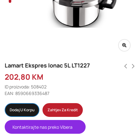
Lamart Ekspres lonac 5L LT1227
202,80
KM
ID proizvoda: 508402
EAN: 8590669336487
Dodaj U Korpu
Zahtjev Za Kredit
Kontaktirajte nas preko Vibera