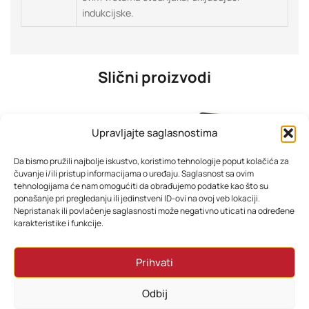
indukcijske.
Slični proizvodi
Upravljajte saglasnostima
Da bismo pružili najbolje iskustvo, koristimo tehnologije poput kolačića za
čuvanje i/ili pristup informacijama o uređaju. Saglasnost sa ovim
tehnologijama će nam omogućiti da obrađujemo podatke kao što su
ponašanje pri pregledanju ili jedinstveni ID-ovi na ovoj veb lokaciji.
Nepristanak ili povlačenje saglasnosti može negativno uticati na određene
karakteristike i funkcije.
Xiaomi pametna vaga S400 BHR7793GL
Filter za pročišćivač zraka ESPERANZA BORA H11 EHP003H11
Prihvati
58,80
KM
58,80
KM
Odbij
Dodaj u korpu
Dodaj u korpu