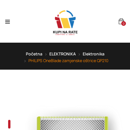
0
Početna
ELEKTRONIKA
Elektronika
PHILIPS OneBlade zamjenske oštrice QP210