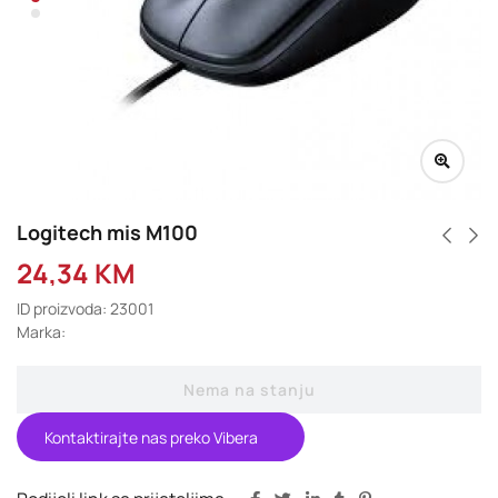
Logitech mis M100
24,34
KM
ID proizvoda: 23001
Marka:
Nema na stanju
Kontaktirajte nas preko Vibera