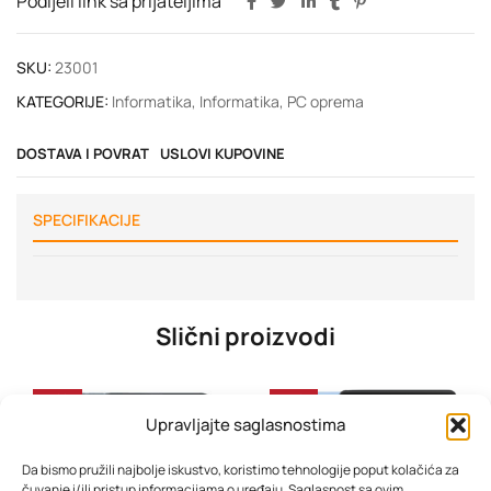
Podijeli link sa prijateljima
SKU:
23001
KATEGORIJE:
Informatika
,
Informatika
,
PC oprema
DOSTAVA I POVRAT
USLOVI KUPOVINE
SPECIFIKACIJE
Slični proizvodi
-40%
-34%
Upravljajte saglasnostima
Da bismo pružili najbolje iskustvo, koristimo tehnologije poput kolačića za
čuvanje i/ili pristup informacijama o uređaju. Saglasnost sa ovim