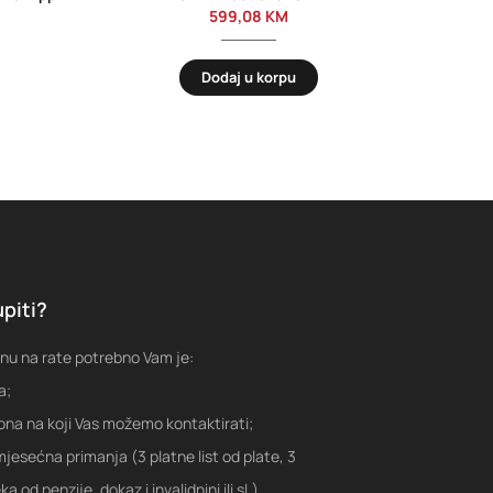
599,08
KM
Dodaj u korpu
piti?
nu na rate potrebno Vam je:
a;
fona na koji Vas možemo kontaktirati;
jesećna primanja (3 platne list od plate, 3
a od penzije, dokaz i invalidnini ili sl.)