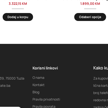
3.322,15
KM
1.899,00
KM
Dodaj u korpu
Odaberi opcije
Kako ku
Korisni linkovi
O nama
 39, 75000 Tuzla
Za kupovi
Kontakt
rate.ba
lična kart
Blog
broj tele
Pravila privatnosti
redovna m
Pravila povrata
zadnja ček