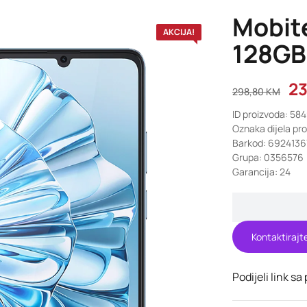
Mobit
AKCIJA!
128GB
2
298,80
KM
ID proizvoda: 58
Oznaka dijela pr
Barkod: 692413
Grupa: 0356576
Garancija: 24
Kontaktirajt
Podijeli link sa