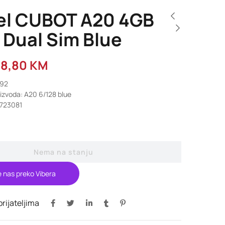
el CUBOT A20 4GB
 Dual Sim Blue
38,80
KM
492
oizvoda: A20 6/128 blue
6723081
Nema na stanju
e nas preko Vibera
 prijateljima