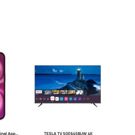
iPhone 16 128GB – Sve boje | Original Apple uređaj
TESLA TV 50E645BUW 4K