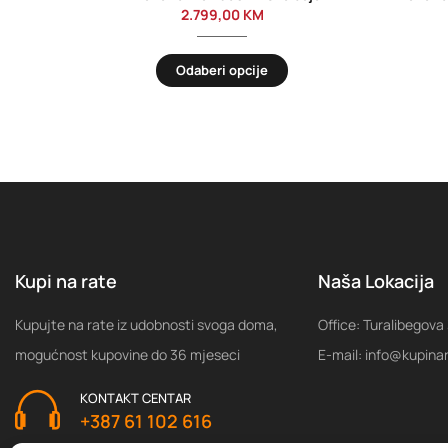
2.799,00
KM
Odaberi opcije
Kupi na rate
Naša Lokacija
Kupujte na rate iz udobnosti svoga doma,
Office: Turalibegova
mogućnost kupovine do 36 mjeseci
E-mail: info@kupina
KONTAKT CENTAR
+387 61 102 616