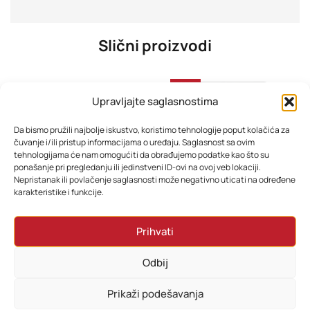
Slični proizvodi
-29%
Upravljajte saglasnostima
Da bismo pružili najbolje iskustvo, koristimo tehnologije poput kolačića za
čuvanje i/ili pristup informacijama o uređaju. Saglasnost sa ovim
tehnologijama će nam omogućiti da obrađujemo podatke kao što su
ponašanje pri pregledanju ili jedinstveni ID-ovi na ovoj veb lokaciji.
Nepristanak ili povlačenje saglasnosti može negativno uticati na određene
karakteristike i funkcije.
Xiaomi Poco C85 8GB 256GB Purple EU
Mobitel Xiaomi Redmi Note 15 Pro 8GB 256GB Black
Prihvati
363,64
KM
838,80
KM
718,80
KM
Odbij
Dodaj u korpu
Dodaj u korpu
Prikaži podešavanja