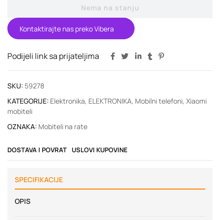
Nema na stanju
Kontaktirajte nas preko Vibera
Podijeli link sa prijateljima
SKU:
59278
KATEGORIJE:
Elektronika
,
ELEKTRONIKA
,
Mobilni telefoni
,
Xiaomi
mobiteli
OZNAKA:
Mobiteli na rate
DOSTAVA I POVRAT
USLOVI KUPOVINE
SPECIFIKACIJE
OPIS